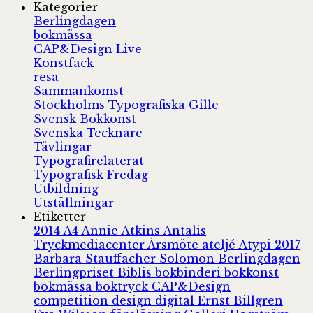
Kategorier
Berlingdagen
bokmässa
CAP&Design Live
Konstfack
resa
Sammankomst
Stockholms Typografiska Gille
Svensk Bokkonst
Svenska Tecknare
Tävlingar
Typografirelaterat
Typografisk Fredag
Utbildning
Utställningar
Etiketter
2014
A4
Annie Atkins
Antalis
Tryckmediacenter
Årsmöte
ateljé
Atypi 2017
Barbara Stauffacher Solomon
Berlingdagen
Berlingpriset
Biblis
bokbinderi
bokkonst
bokmässa
boktryck
CAP&Design
competition
design
digital
Ernst Billgren