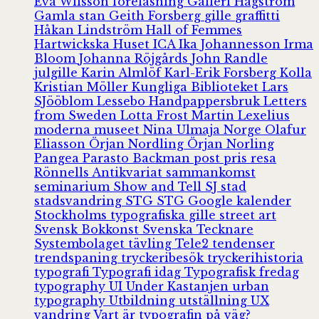
Eva Wilsson
föreläsning
Galleri Hagström
Gamla stan
Geith Forsberg
gille
graffitti
Håkan Lindström
Hall of Femmes
Hartwickska Huset
ICA
Ika Johannesson
Irma
Bloom
Johanna Röjgårds
John Randle
julgille
Karin Almlöf
Karl-Erik Forsberg
Kolla
Kristian Möller
Kungliga Biblioteket
Lars
SJööblom
Lessebo Handpappersbruk
Letters
from Sweden
Lotta Frost
Martin Lexelius
moderna museet
Nina Ulmaja
Norge
Olafur
Eliasson
Örjan Nordling
Örjan Norling
Pangea
Parasto Backman
post
pris
resa
Rönnells Antikvariat
sammankomst
seminarium
Show and Tell
SJ
stad
stadsvandring
STG
STG Google kalender
Stockholms typografiska gille
street art
Svensk Bokkonst
Svenska Tecknare
Systembolaget
tävling
Tele2
tendenser
trendspaning
tryckeribesök
tryckerihistoria
typografi
Typografi idag
Typografisk fredag
typography
UI
Under Kastanjen
urban
typography
Utbildning
utställning
UX
vandring
Vart är typografin på väg?