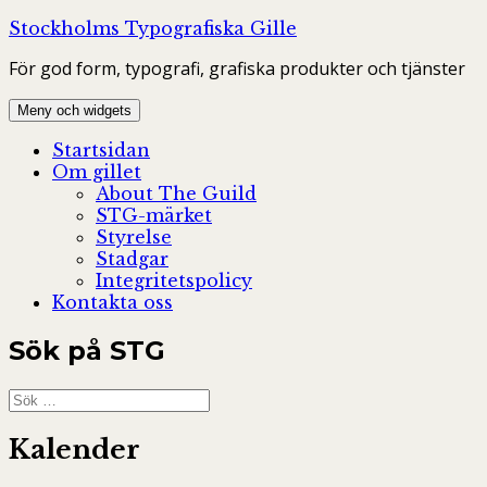
Hoppa
Stockholms Typografiska Gille
till
För god form, typografi, grafiska produkter och tjänster
innehåll
Meny och widgets
Startsidan
Om gillet
About The Guild
STG-märket
Styrelse
Stadgar
Integritetspolicy
Kontakta oss
Sök på STG
Sök
efter:
Kalender