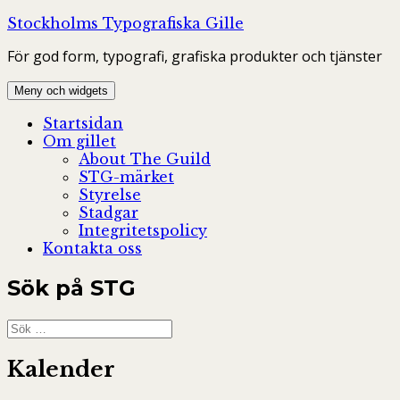
Hoppa
Stockholms Typografiska Gille
till
För god form, typografi, grafiska produkter och tjänster
innehåll
Meny och widgets
Startsidan
Om gillet
About The Guild
STG-märket
Styrelse
Stadgar
Integritetspolicy
Kontakta oss
Sök på STG
Sök
efter:
Kalender