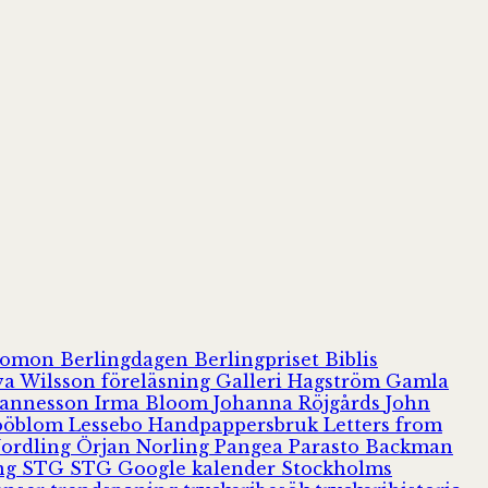
olomon
Berlingdagen
Berlingpriset
Biblis
va Wilsson
föreläsning
Galleri Hagström
Gamla
hannesson
Irma Bloom
Johanna Röjgårds
John
Jööblom
Lessebo Handpappersbruk
Letters from
Nordling
Örjan Norling
Pangea
Parasto Backman
ing
STG
STG Google kalender
Stockholms