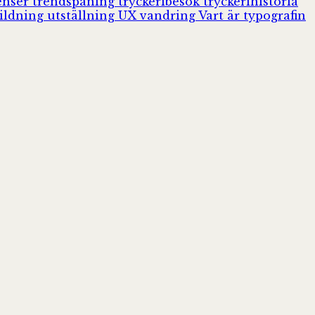
enser
trendspaning
tryckeribesök
tryckerihistoria
ildning
utställning
UX
vandring
Vart är typografin