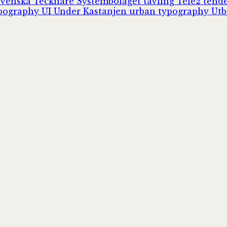
Svenska Tecknare
Systembolaget
tävling
Tele2
tend
pography
UI
Under Kastanjen
urban typography
Utb