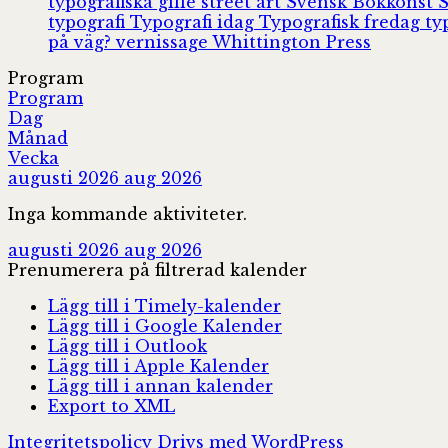
typografiska gille
street art
Svensk Bokkonst
typografi
Typografi idag
Typografisk fredag
ty
på väg?
vernissage
Whittington Press
Program
Program
Dag
Månad
Vecka
augusti 2026
aug 2026
Inga kommande aktiviteter.
augusti 2026
aug 2026
Prenumerera på filtrerad kalender
Lägg till i Timely-kalender
Lägg till i Google Kalender
Lägg till i Outlook
Lägg till i Apple Kalender
Lägg till i annan kalender
Export to XML
Integritetspolicy
Drivs med WordPress