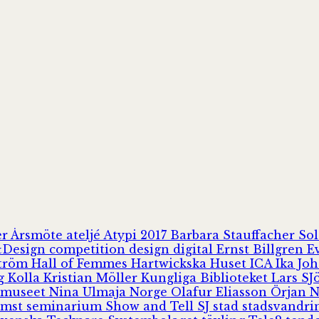
er
Årsmöte
ateljé
Atypi 2017
Barbara Stauffacher S
Design
competition
design
digital
Ernst Billgren
E
ström
Hall of Femmes
Hartwickska Huset
ICA
Ika Jo
rg
Kolla
Kristian Möller
Kungliga Biblioteket
Lars S
 museet
Nina Ulmaja
Norge
Olafur Eliasson
Örjan 
omst
seminarium
Show and Tell
SJ
stad
stadsvandr