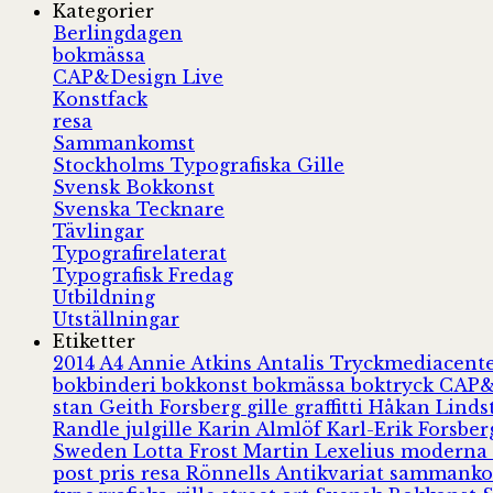
Kategorier
Berlingdagen
bokmässa
CAP&Design Live
Konstfack
resa
Sammankomst
Stockholms Typografiska Gille
Svensk Bokkonst
Svenska Tecknare
Tävlingar
Typografirelaterat
Typografisk Fredag
Utbildning
Utställningar
Etiketter
2014
A4
Annie Atkins
Antalis Tryckmediacent
bokbinderi
bokkonst
bokmässa
boktryck
CAP&
stan
Geith Forsberg
gille
graffitti
Håkan Lind
Randle
julgille
Karin Almlöf
Karl-Erik Forsbe
Sweden
Lotta Frost
Martin Lexelius
moderna
post
pris
resa
Rönnells Antikvariat
sammank