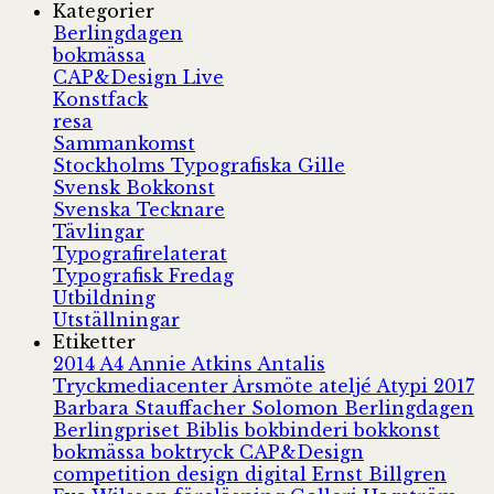
Kategorier
Berlingdagen
bokmässa
CAP&Design Live
Konstfack
resa
Sammankomst
Stockholms Typografiska Gille
Svensk Bokkonst
Svenska Tecknare
Tävlingar
Typografirelaterat
Typografisk Fredag
Utbildning
Utställningar
Etiketter
2014
A4
Annie Atkins
Antalis
Tryckmediacenter
Årsmöte
ateljé
Atypi 2017
Barbara Stauffacher Solomon
Berlingdagen
Berlingpriset
Biblis
bokbinderi
bokkonst
bokmässa
boktryck
CAP&Design
competition
design
digital
Ernst Billgren