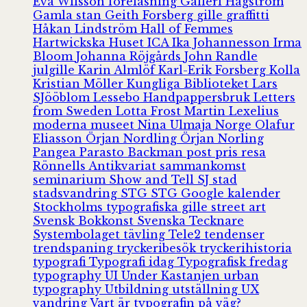
Eva Wilsson
föreläsning
Galleri Hagström
Gamla stan
Geith Forsberg
gille
graffitti
Håkan Lindström
Hall of Femmes
Hartwickska Huset
ICA
Ika Johannesson
Irma
Bloom
Johanna Röjgårds
John Randle
julgille
Karin Almlöf
Karl-Erik Forsberg
Kolla
Kristian Möller
Kungliga Biblioteket
Lars
SJööblom
Lessebo Handpappersbruk
Letters
from Sweden
Lotta Frost
Martin Lexelius
moderna museet
Nina Ulmaja
Norge
Olafur
Eliasson
Örjan Nordling
Örjan Norling
Pangea
Parasto Backman
post
pris
resa
Rönnells Antikvariat
sammankomst
seminarium
Show and Tell
SJ
stad
stadsvandring
STG
STG Google kalender
Stockholms typografiska gille
street art
Svensk Bokkonst
Svenska Tecknare
Systembolaget
tävling
Tele2
tendenser
trendspaning
tryckeribesök
tryckerihistoria
typografi
Typografi idag
Typografisk fredag
typography
UI
Under Kastanjen
urban
typography
Utbildning
utställning
UX
vandring
Vart är typografin på väg?