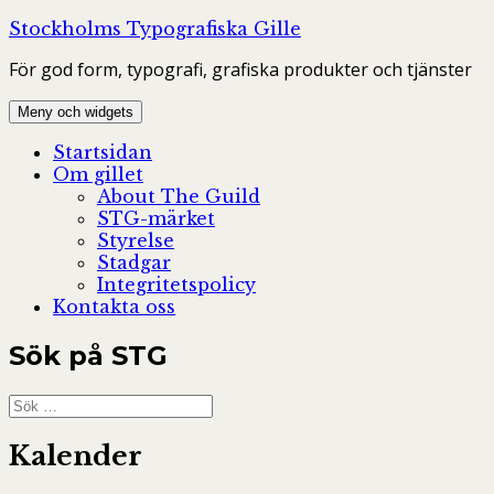
Hoppa
Stockholms Typografiska Gille
till
För god form, typografi, grafiska produkter och tjänster
innehåll
Meny och widgets
Startsidan
Om gillet
About The Guild
STG-märket
Styrelse
Stadgar
Integritetspolicy
Kontakta oss
Sök på STG
Sök
efter:
Kalender