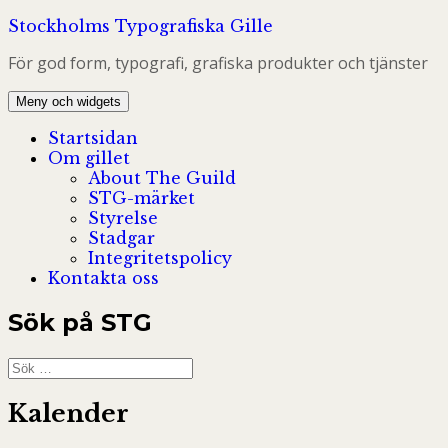
Hoppa
Stockholms Typografiska Gille
till
För god form, typografi, grafiska produkter och tjänster
innehåll
Meny och widgets
Startsidan
Om gillet
About The Guild
STG-märket
Styrelse
Stadgar
Integritetspolicy
Kontakta oss
Sök på STG
Sök
efter:
Kalender