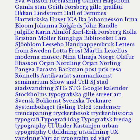
Eva Wilsson
föreläsning
Galleri Hagström
Gamla stan
Geith Forsberg
gille
graffitti
Håkan Lindström
Hall of Femmes
Hartwickska Huset
ICA
Ika Johannesson
Irma
Bloom
Johanna Röjgårds
John Randle
julgille
Karin Almlöf
Karl-Erik Forsberg
Kolla
Kristian Möller
Kungliga Biblioteket
Lars
SJööblom
Lessebo Handpappersbruk
Letters
from Sweden
Lotta Frost
Martin Lexelius
moderna museet
Nina Ulmaja
Norge
Olafur
Eliasson
Örjan Nordling
Örjan Norling
Pangea
Parasto Backman
post
pris
resa
Rönnells Antikvariat
sammankomst
seminarium
Show and Tell
SJ
stad
stadsvandring
STG
STG Google kalender
Stockholms typografiska gille
street art
Svensk Bokkonst
Svenska Tecknare
Systembolaget
tävling
Tele2
tendenser
trendspaning
tryckeribesök
tryckerihistoria
typografi
Typografi idag
Typografisk fredag
typography
UI
Under Kastanjen
urban
typography
Utbildning
utställning
UX
vandring
Vart är typografin på väg?