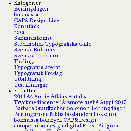
Kategorier
Berlingdagen
bokmässa
CAP&Design Live
Konstfack
resa
Sammankomst
Stockholms Typografiska Gille
Svensk Bokkonst
Svenska Tecknare
Tävlingar
Typografirelaterat
Typografisk Fredag
Utbildning
Utställningar
Etiketter
2014
A4
Annie Atkins
Antalis
Tryckmediacenter
Årsmöte
ateljé
Atypi 2017
Barbara Stauffacher Solomon
Berlingdagen
Berlingpriset
Biblis
bokbinderi
bokkonst
bokmässa
boktryck
CAP&Design
competition
design
digital
Ernst Billgren