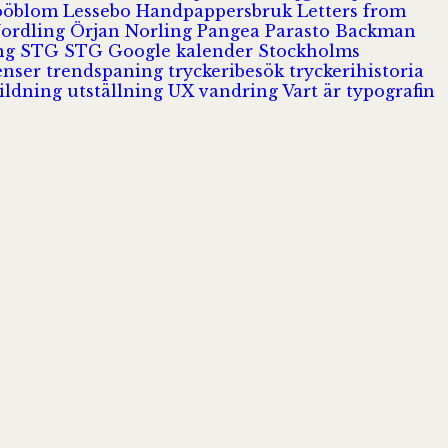
Jööblom
Lessebo Handpappersbruk
Letters from
Nordling
Örjan Norling
Pangea
Parasto Backman
ing
STG
STG Google kalender
Stockholms
enser
trendspaning
tryckeribesök
tryckerihistoria
ildning
utställning
UX
vandring
Vart är typografin