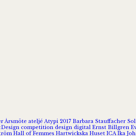
er
Årsmöte
ateljé
Atypi 2017
Barbara Stauffacher S
Design
competition
design
digital
Ernst Billgren
E
ström
Hall of Femmes
Hartwickska Huset
ICA
Ika Jo