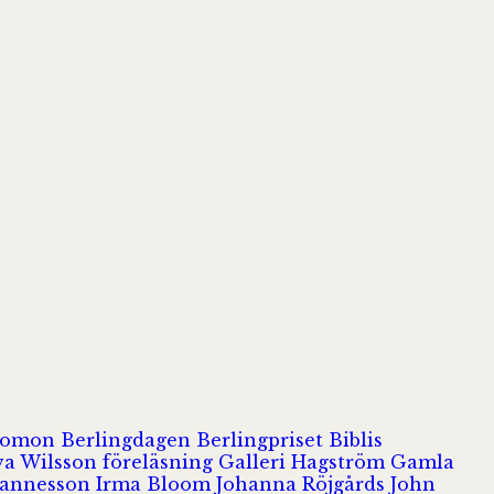
olomon
Berlingdagen
Berlingpriset
Biblis
va Wilsson
föreläsning
Galleri Hagström
Gamla
hannesson
Irma Bloom
Johanna Röjgårds
John