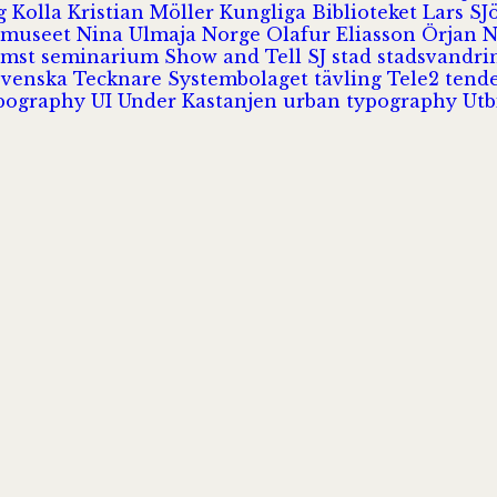
rg
Kolla
Kristian Möller
Kungliga Biblioteket
Lars S
 museet
Nina Ulmaja
Norge
Olafur Eliasson
Örjan 
omst
seminarium
Show and Tell
SJ
stad
stadsvandr
Svenska Tecknare
Systembolaget
tävling
Tele2
tend
pography
UI
Under Kastanjen
urban typography
Utb