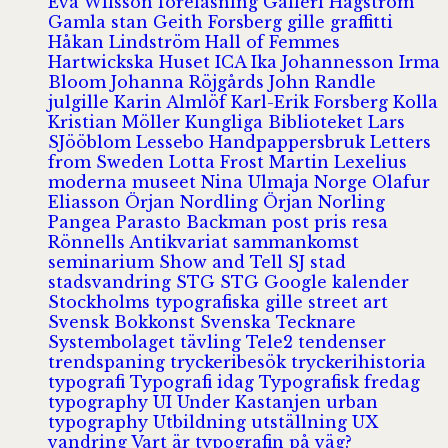
Eva Wilsson
föreläsning
Galleri Hagström
Gamla stan
Geith Forsberg
gille
graffitti
Håkan Lindström
Hall of Femmes
Hartwickska Huset
ICA
Ika Johannesson
Irma
Bloom
Johanna Röjgårds
John Randle
julgille
Karin Almlöf
Karl-Erik Forsberg
Kolla
Kristian Möller
Kungliga Biblioteket
Lars
SJööblom
Lessebo Handpappersbruk
Letters
from Sweden
Lotta Frost
Martin Lexelius
moderna museet
Nina Ulmaja
Norge
Olafur
Eliasson
Örjan Nordling
Örjan Norling
Pangea
Parasto Backman
post
pris
resa
Rönnells Antikvariat
sammankomst
seminarium
Show and Tell
SJ
stad
stadsvandring
STG
STG Google kalender
Stockholms typografiska gille
street art
Svensk Bokkonst
Svenska Tecknare
Systembolaget
tävling
Tele2
tendenser
trendspaning
tryckeribesök
tryckerihistoria
typografi
Typografi idag
Typografisk fredag
typography
UI
Under Kastanjen
urban
typography
Utbildning
utställning
UX
vandring
Vart är typografin på väg?