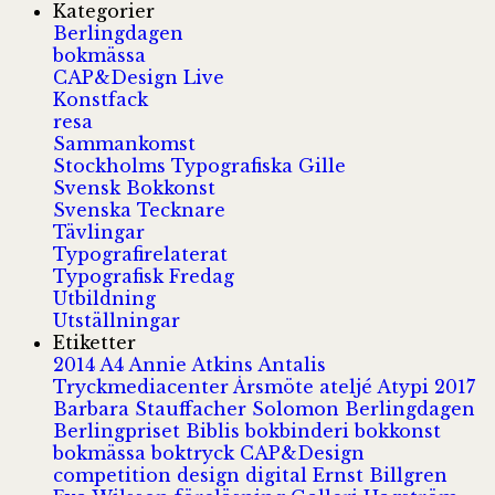
Kategorier
Berlingdagen
bokmässa
CAP&Design Live
Konstfack
resa
Sammankomst
Stockholms Typografiska Gille
Svensk Bokkonst
Svenska Tecknare
Tävlingar
Typografirelaterat
Typografisk Fredag
Utbildning
Utställningar
Etiketter
2014
A4
Annie Atkins
Antalis
Tryckmediacenter
Årsmöte
ateljé
Atypi 2017
Barbara Stauffacher Solomon
Berlingdagen
Berlingpriset
Biblis
bokbinderi
bokkonst
bokmässa
boktryck
CAP&Design
competition
design
digital
Ernst Billgren