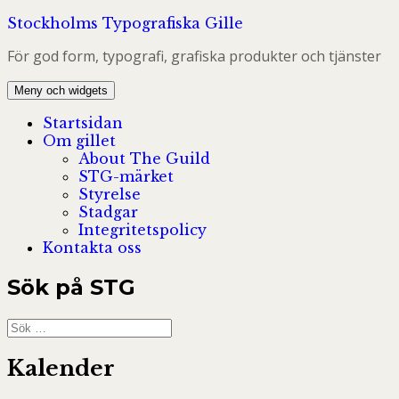
Hoppa
Stockholms Typografiska Gille
till
För god form, typografi, grafiska produkter och tjänster
innehåll
Meny och widgets
Startsidan
Om gillet
About The Guild
STG-märket
Styrelse
Stadgar
Integritetspolicy
Kontakta oss
Sök på STG
Sök
efter:
Kalender