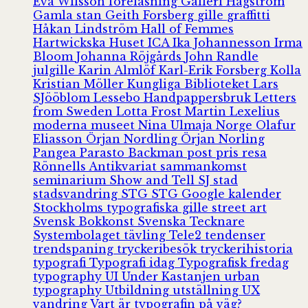
Eva Wilsson
föreläsning
Galleri Hagström
Gamla stan
Geith Forsberg
gille
graffitti
Håkan Lindström
Hall of Femmes
Hartwickska Huset
ICA
Ika Johannesson
Irma
Bloom
Johanna Röjgårds
John Randle
julgille
Karin Almlöf
Karl-Erik Forsberg
Kolla
Kristian Möller
Kungliga Biblioteket
Lars
SJööblom
Lessebo Handpappersbruk
Letters
from Sweden
Lotta Frost
Martin Lexelius
moderna museet
Nina Ulmaja
Norge
Olafur
Eliasson
Örjan Nordling
Örjan Norling
Pangea
Parasto Backman
post
pris
resa
Rönnells Antikvariat
sammankomst
seminarium
Show and Tell
SJ
stad
stadsvandring
STG
STG Google kalender
Stockholms typografiska gille
street art
Svensk Bokkonst
Svenska Tecknare
Systembolaget
tävling
Tele2
tendenser
trendspaning
tryckeribesök
tryckerihistoria
typografi
Typografi idag
Typografisk fredag
typography
UI
Under Kastanjen
urban
typography
Utbildning
utställning
UX
vandring
Vart är typografin på väg?