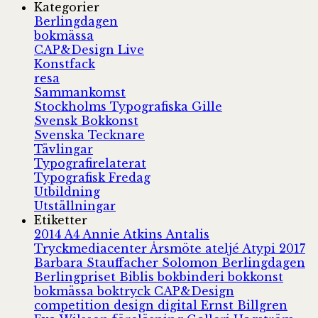
Kategorier
Berlingdagen
bokmässa
CAP&Design Live
Konstfack
resa
Sammankomst
Stockholms Typografiska Gille
Svensk Bokkonst
Svenska Tecknare
Tävlingar
Typografirelaterat
Typografisk Fredag
Utbildning
Utställningar
Etiketter
2014
A4
Annie Atkins
Antalis
Tryckmediacenter
Årsmöte
ateljé
Atypi 2017
Barbara Stauffacher Solomon
Berlingdagen
Berlingpriset
Biblis
bokbinderi
bokkonst
bokmässa
boktryck
CAP&Design
competition
design
digital
Ernst Billgren