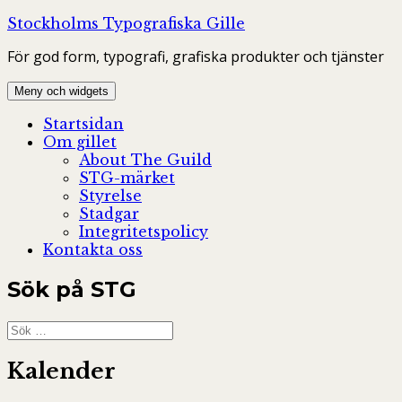
Hoppa
Stockholms Typografiska Gille
till
För god form, typografi, grafiska produkter och tjänster
innehåll
Meny och widgets
Startsidan
Om gillet
About The Guild
STG-märket
Styrelse
Stadgar
Integritetspolicy
Kontakta oss
Sök på STG
Sök
efter:
Kalender