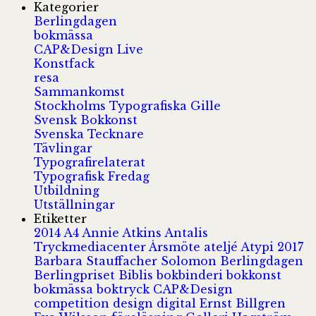
Kategorier
Berlingdagen
bokmässa
CAP&Design Live
Konstfack
resa
Sammankomst
Stockholms Typografiska Gille
Svensk Bokkonst
Svenska Tecknare
Tävlingar
Typografirelaterat
Typografisk Fredag
Utbildning
Utställningar
Etiketter
2014
A4
Annie Atkins
Antalis
Tryckmediacenter
Årsmöte
ateljé
Atypi 2017
Barbara Stauffacher Solomon
Berlingdagen
Berlingpriset
Biblis
bokbinderi
bokkonst
bokmässa
boktryck
CAP&Design
competition
design
digital
Ernst Billgren