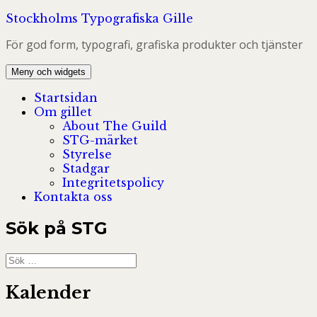
Hoppa
Stockholms Typografiska Gille
till
För god form, typografi, grafiska produkter och tjänster
innehåll
Meny och widgets
Startsidan
Om gillet
About The Guild
STG-märket
Styrelse
Stadgar
Integritetspolicy
Kontakta oss
Sök på STG
Sök
efter:
Kalender