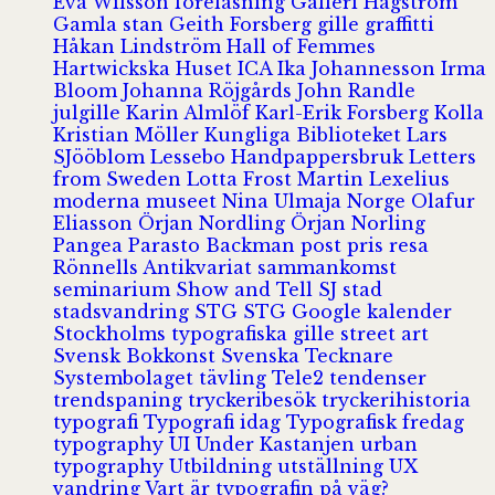
Eva Wilsson
föreläsning
Galleri Hagström
Gamla stan
Geith Forsberg
gille
graffitti
Håkan Lindström
Hall of Femmes
Hartwickska Huset
ICA
Ika Johannesson
Irma
Bloom
Johanna Röjgårds
John Randle
julgille
Karin Almlöf
Karl-Erik Forsberg
Kolla
Kristian Möller
Kungliga Biblioteket
Lars
SJööblom
Lessebo Handpappersbruk
Letters
from Sweden
Lotta Frost
Martin Lexelius
moderna museet
Nina Ulmaja
Norge
Olafur
Eliasson
Örjan Nordling
Örjan Norling
Pangea
Parasto Backman
post
pris
resa
Rönnells Antikvariat
sammankomst
seminarium
Show and Tell
SJ
stad
stadsvandring
STG
STG Google kalender
Stockholms typografiska gille
street art
Svensk Bokkonst
Svenska Tecknare
Systembolaget
tävling
Tele2
tendenser
trendspaning
tryckeribesök
tryckerihistoria
typografi
Typografi idag
Typografisk fredag
typography
UI
Under Kastanjen
urban
typography
Utbildning
utställning
UX
vandring
Vart är typografin på väg?