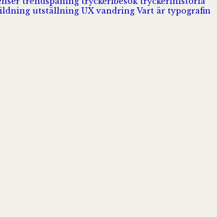
enser
trendspaning
tryckeribesök
tryckerihistoria
ildning
utställning
UX
vandring
Vart är typografin