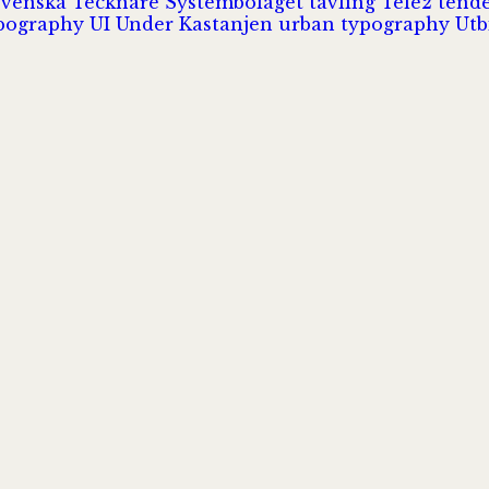
Svenska Tecknare
Systembolaget
tävling
Tele2
tend
pography
UI
Under Kastanjen
urban typography
Utb