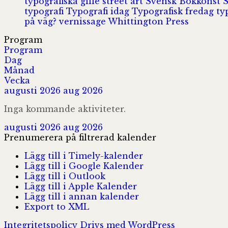
typografiska gille
street art
Svensk Bokkonst
typografi
Typografi idag
Typografisk fredag
ty
på väg?
vernissage
Whittington Press
Program
Program
Dag
Månad
Vecka
augusti 2026
aug 2026
Inga kommande aktiviteter.
augusti 2026
aug 2026
Prenumerera på filtrerad kalender
Lägg till i Timely-kalender
Lägg till i Google Kalender
Lägg till i Outlook
Lägg till i Apple Kalender
Lägg till i annan kalender
Export to XML
Integritetspolicy
Drivs med WordPress