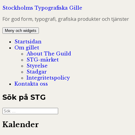
Hoppa
Stockholms Typografiska Gille
till
För god form, typografi, grafiska produkter och tjänster
innehåll
Meny och widgets
Startsidan
Om gillet
About The Guild
STG-märket
Styrelse
Stadgar
Integritetspolicy
Kontakta oss
Sök på STG
Sök
efter:
Kalender