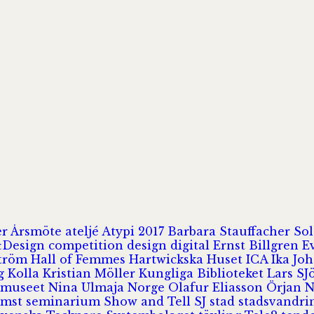
er
Årsmöte
ateljé
Atypi 2017
Barbara Stauffacher S
Design
competition
design
digital
Ernst Billgren
E
ström
Hall of Femmes
Hartwickska Huset
ICA
Ika Jo
rg
Kolla
Kristian Möller
Kungliga Biblioteket
Lars S
 museet
Nina Ulmaja
Norge
Olafur Eliasson
Örjan 
omst
seminarium
Show and Tell
SJ
stad
stadsvandr