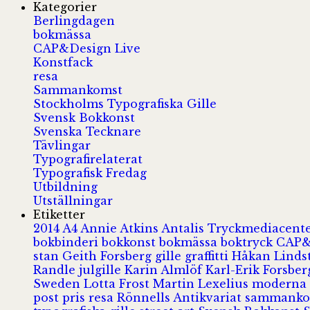
Kategorier
Berlingdagen
bokmässa
CAP&Design Live
Konstfack
resa
Sammankomst
Stockholms Typografiska Gille
Svensk Bokkonst
Svenska Tecknare
Tävlingar
Typografirelaterat
Typografisk Fredag
Utbildning
Utställningar
Etiketter
2014
A4
Annie Atkins
Antalis Tryckmediacent
bokbinderi
bokkonst
bokmässa
boktryck
CAP&
stan
Geith Forsberg
gille
graffitti
Håkan Lind
Randle
julgille
Karin Almlöf
Karl-Erik Forsbe
Sweden
Lotta Frost
Martin Lexelius
moderna
post
pris
resa
Rönnells Antikvariat
sammank