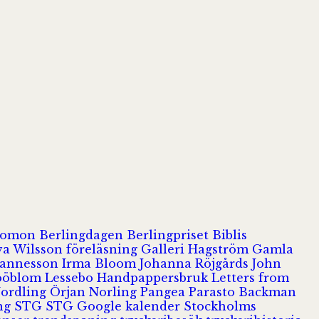
olomon
Berlingdagen
Berlingpriset
Biblis
va Wilsson
föreläsning
Galleri Hagström
Gamla
hannesson
Irma Bloom
Johanna Röjgårds
John
Jööblom
Lessebo Handpappersbruk
Letters from
Nordling
Örjan Norling
Pangea
Parasto Backman
ing
STG
STG Google kalender
Stockholms