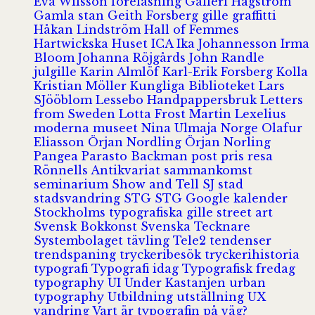
Eva Wilsson
föreläsning
Galleri Hagström
Gamla stan
Geith Forsberg
gille
graffitti
Håkan Lindström
Hall of Femmes
Hartwickska Huset
ICA
Ika Johannesson
Irma
Bloom
Johanna Röjgårds
John Randle
julgille
Karin Almlöf
Karl-Erik Forsberg
Kolla
Kristian Möller
Kungliga Biblioteket
Lars
SJööblom
Lessebo Handpappersbruk
Letters
from Sweden
Lotta Frost
Martin Lexelius
moderna museet
Nina Ulmaja
Norge
Olafur
Eliasson
Örjan Nordling
Örjan Norling
Pangea
Parasto Backman
post
pris
resa
Rönnells Antikvariat
sammankomst
seminarium
Show and Tell
SJ
stad
stadsvandring
STG
STG Google kalender
Stockholms typografiska gille
street art
Svensk Bokkonst
Svenska Tecknare
Systembolaget
tävling
Tele2
tendenser
trendspaning
tryckeribesök
tryckerihistoria
typografi
Typografi idag
Typografisk fredag
typography
UI
Under Kastanjen
urban
typography
Utbildning
utställning
UX
vandring
Vart är typografin på väg?