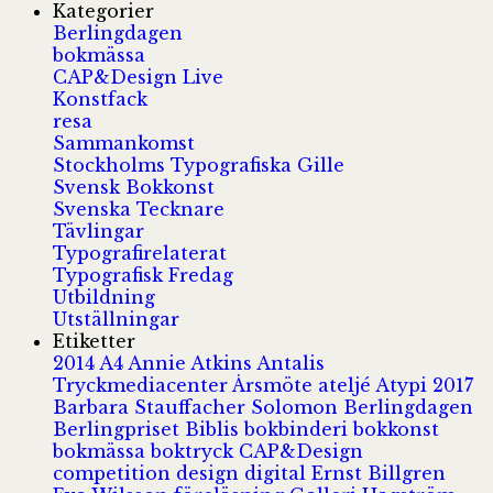
Kategorier
Berlingdagen
bokmässa
CAP&Design Live
Konstfack
resa
Sammankomst
Stockholms Typografiska Gille
Svensk Bokkonst
Svenska Tecknare
Tävlingar
Typografirelaterat
Typografisk Fredag
Utbildning
Utställningar
Etiketter
2014
A4
Annie Atkins
Antalis
Tryckmediacenter
Årsmöte
ateljé
Atypi 2017
Barbara Stauffacher Solomon
Berlingdagen
Berlingpriset
Biblis
bokbinderi
bokkonst
bokmässa
boktryck
CAP&Design
competition
design
digital
Ernst Billgren