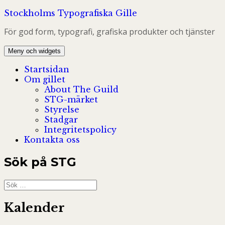
Hoppa
Stockholms Typografiska Gille
till
För god form, typografi, grafiska produkter och tjänster
innehåll
Meny och widgets
Startsidan
Om gillet
About The Guild
STG-märket
Styrelse
Stadgar
Integritetspolicy
Kontakta oss
Sök på STG
Sök
efter:
Kalender