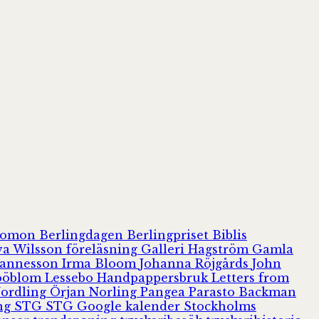
olomon
Berlingdagen
Berlingpriset
Biblis
va Wilsson
föreläsning
Galleri Hagström
Gamla
hannesson
Irma Bloom
Johanna Röjgårds
John
Jööblom
Lessebo Handpappersbruk
Letters from
Nordling
Örjan Norling
Pangea
Parasto Backman
ing
STG
STG Google kalender
Stockholms