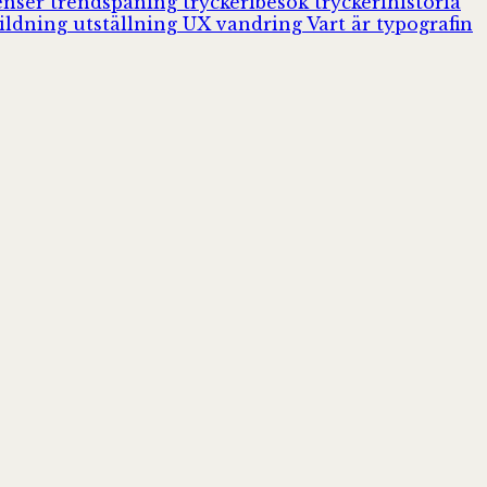
enser
trendspaning
tryckeribesök
tryckerihistoria
ildning
utställning
UX
vandring
Vart är typografin