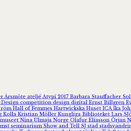
er
Årsmöte
ateljé
Atypi 2017
Barbara Stauffacher S
Design
competition
design
digital
Ernst Billgren
E
ström
Hall of Femmes
Hartwickska Huset
ICA
Ika Jo
rg
Kolla
Kristian Möller
Kungliga Biblioteket
Lars S
 museet
Nina Ulmaja
Norge
Olafur Eliasson
Örjan 
omst
seminarium
Show and Tell
SJ
stad
stadsvandr