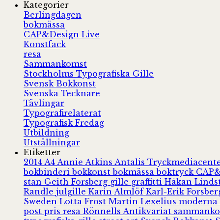
Kategorier
Berlingdagen
bokmässa
CAP&Design Live
Konstfack
resa
Sammankomst
Stockholms Typografiska Gille
Svensk Bokkonst
Svenska Tecknare
Tävlingar
Typografirelaterat
Typografisk Fredag
Utbildning
Utställningar
Etiketter
2014
A4
Annie Atkins
Antalis Tryckmediacent
bokbinderi
bokkonst
bokmässa
boktryck
CAP&
stan
Geith Forsberg
gille
graffitti
Håkan Lind
Randle
julgille
Karin Almlöf
Karl-Erik Forsbe
Sweden
Lotta Frost
Martin Lexelius
moderna
post
pris
resa
Rönnells Antikvariat
sammank