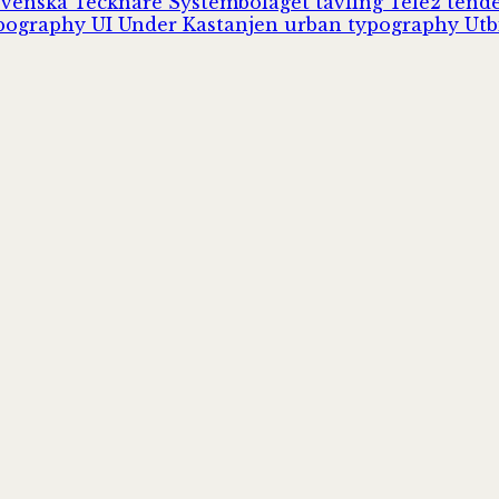
Svenska Tecknare
Systembolaget
tävling
Tele2
tend
pography
UI
Under Kastanjen
urban typography
Utb