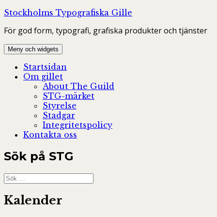
Hoppa
Stockholms Typografiska Gille
till
För god form, typografi, grafiska produkter och tjänster
innehåll
Meny och widgets
Startsidan
Om gillet
About The Guild
STG-märket
Styrelse
Stadgar
Integritetspolicy
Kontakta oss
Sök på STG
Sök
efter:
Kalender