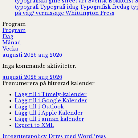
typografiska gille
street art
Svensk Bokkonst
typografi
Typografi idag
Typografisk fredag
ty
på väg?
vernissage
Whittington Press
Program
Program
Dag
Månad
Vecka
augusti 2026
aug 2026
Inga kommande aktiviteter.
augusti 2026
aug 2026
Prenumerera på filtrerad kalender
Lägg till i Timely-kalender
Lägg till i Google Kalender
Lägg till i Outlook
Lägg till i Apple Kalender
Lägg till i annan kalender
Export to XML
Integritetspolicy
Drivs med WordPress