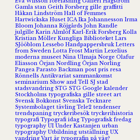
Eva Wilsson
föreläsning
Galleri Hagström
Gamla stan
Geith Forsberg
gille
graffitti
Håkan Lindström
Hall of Femmes
Hartwickska Huset
ICA
Ika Johannesson
Irma
Bloom
Johanna Röjgårds
John Randle
julgille
Karin Almlöf
Karl-Erik Forsberg
Kolla
Kristian Möller
Kungliga Biblioteket
Lars
SJööblom
Lessebo Handpappersbruk
Letters
from Sweden
Lotta Frost
Martin Lexelius
moderna museet
Nina Ulmaja
Norge
Olafur
Eliasson
Örjan Nordling
Örjan Norling
Pangea
Parasto Backman
post
pris
resa
Rönnells Antikvariat
sammankomst
seminarium
Show and Tell
SJ
stad
stadsvandring
STG
STG Google kalender
Stockholms typografiska gille
street art
Svensk Bokkonst
Svenska Tecknare
Systembolaget
tävling
Tele2
tendenser
trendspaning
tryckeribesök
tryckerihistoria
typografi
Typografi idag
Typografisk fredag
typography
UI
Under Kastanjen
urban
typography
Utbildning
utställning
UX
vandring
Vart är typografin på väg?