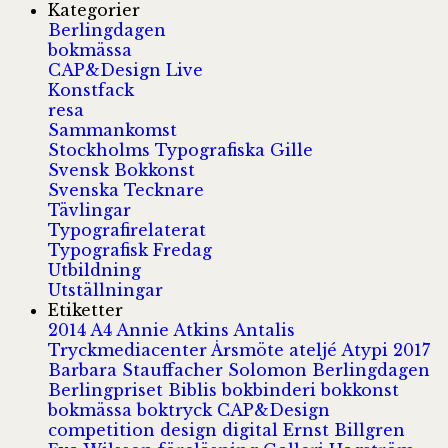
Kategorier
Berlingdagen
bokmässa
CAP&Design Live
Konstfack
resa
Sammankomst
Stockholms Typografiska Gille
Svensk Bokkonst
Svenska Tecknare
Tävlingar
Typografirelaterat
Typografisk Fredag
Utbildning
Utställningar
Etiketter
2014
A4
Annie Atkins
Antalis
Tryckmediacenter
Årsmöte
ateljé
Atypi 2017
Barbara Stauffacher Solomon
Berlingdagen
Berlingpriset
Biblis
bokbinderi
bokkonst
bokmässa
boktryck
CAP&Design
competition
design
digital
Ernst Billgren