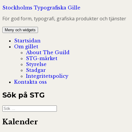
Hoppa
Stockholms Typografiska Gille
till
För god form, typografi, grafiska produkter och tjänster
innehåll
Meny och widgets
Startsidan
Om gillet
About The Guild
STG-märket
Styrelse
Stadgar
Integritetspolicy
Kontakta oss
Sök på STG
Sök
efter:
Kalender