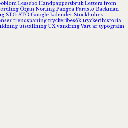
Jööblom
Lessebo Handpappersbruk
Letters from
Nordling
Örjan Norling
Pangea
Parasto Backman
ing
STG
STG Google kalender
Stockholms
enser
trendspaning
tryckeribesök
tryckerihistoria
ildning
utställning
UX
vandring
Vart är typografin