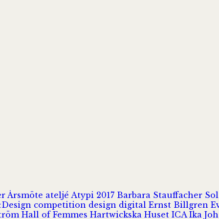
er
Årsmöte
ateljé
Atypi 2017
Barbara Stauffacher S
Design
competition
design
digital
Ernst Billgren
E
ström
Hall of Femmes
Hartwickska Huset
ICA
Ika Jo