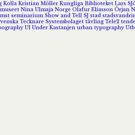
rg
Kolla
Kristian Möller
Kungliga Biblioteket
Lars S
 museet
Nina Ulmaja
Norge
Olafur Eliasson
Örjan 
omst
seminarium
Show and Tell
SJ
stad
stadsvandr
Svenska Tecknare
Systembolaget
tävling
Tele2
tend
pography
UI
Under Kastanjen
urban typography
Utb