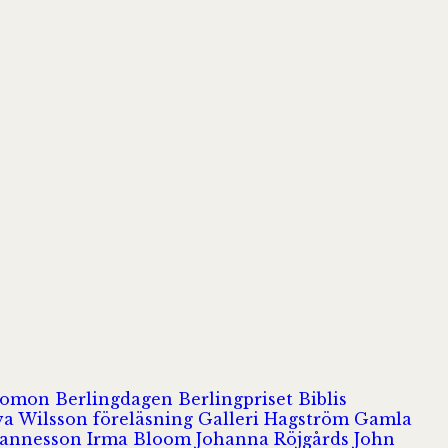
olomon
Berlingdagen
Berlingpriset
Biblis
va Wilsson
föreläsning
Galleri Hagström
Gamla
hannesson
Irma Bloom
Johanna Röjgårds
John