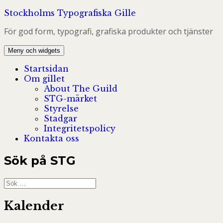
Hoppa
Stockholms Typografiska Gille
till
För god form, typografi, grafiska produkter och tjänster
innehåll
Meny och widgets
Startsidan
Om gillet
About The Guild
STG-märket
Styrelse
Stadgar
Integritetspolicy
Kontakta oss
Sök på STG
Sök
efter:
Kalender