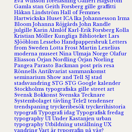
Eva Wilsson
föreläsning
Galleri Hagström
Gamla stan
Geith Forsberg
gille
graffitti
Håkan Lindström
Hall of Femmes
Hartwickska Huset
ICA
Ika Johannesson
Irma
Bloom
Johanna Röjgårds
John Randle
julgille
Karin Almlöf
Karl-Erik Forsberg
Kolla
Kristian Möller
Kungliga Biblioteket
Lars
SJööblom
Lessebo Handpappersbruk
Letters
from Sweden
Lotta Frost
Martin Lexelius
moderna museet
Nina Ulmaja
Norge
Olafur
Eliasson
Örjan Nordling
Örjan Norling
Pangea
Parasto Backman
post
pris
resa
Rönnells Antikvariat
sammankomst
seminarium
Show and Tell
SJ
stad
stadsvandring
STG
STG Google kalender
Stockholms typografiska gille
street art
Svensk Bokkonst
Svenska Tecknare
Systembolaget
tävling
Tele2
tendenser
trendspaning
tryckeribesök
tryckerihistoria
typografi
Typografi idag
Typografisk fredag
typography
UI
Under Kastanjen
urban
typography
Utbildning
utställning
UX
vandring
Vart är typografin på väg?