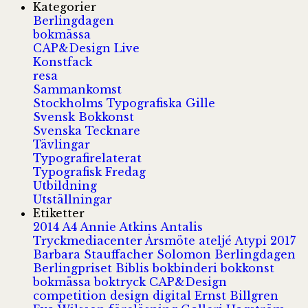
Kategorier
Berlingdagen
bokmässa
CAP&Design Live
Konstfack
resa
Sammankomst
Stockholms Typografiska Gille
Svensk Bokkonst
Svenska Tecknare
Tävlingar
Typografirelaterat
Typografisk Fredag
Utbildning
Utställningar
Etiketter
2014
A4
Annie Atkins
Antalis
Tryckmediacenter
Årsmöte
ateljé
Atypi 2017
Barbara Stauffacher Solomon
Berlingdagen
Berlingpriset
Biblis
bokbinderi
bokkonst
bokmässa
boktryck
CAP&Design
competition
design
digital
Ernst Billgren