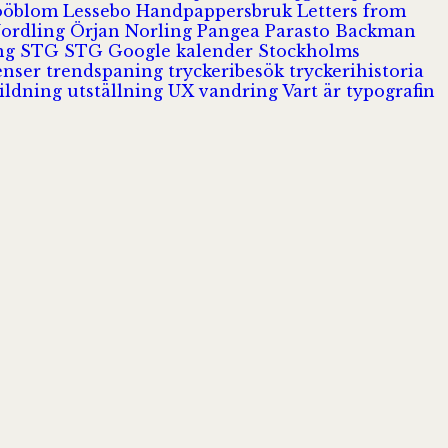
Jööblom
Lessebo Handpappersbruk
Letters from
Nordling
Örjan Norling
Pangea
Parasto Backman
ing
STG
STG Google kalender
Stockholms
enser
trendspaning
tryckeribesök
tryckerihistoria
ildning
utställning
UX
vandring
Vart är typografin