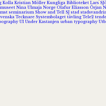
rg
Kolla
Kristian Möller
Kungliga Biblioteket
Lars S
 museet
Nina Ulmaja
Norge
Olafur Eliasson
Örjan 
omst
seminarium
Show and Tell
SJ
stad
stadsvandr
Svenska Tecknare
Systembolaget
tävling
Tele2
tend
pography
UI
Under Kastanjen
urban typography
Utb