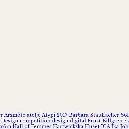
er
Årsmöte
ateljé
Atypi 2017
Barbara Stauffacher S
Design
competition
design
digital
Ernst Billgren
E
ström
Hall of Femmes
Hartwickska Huset
ICA
Ika Jo