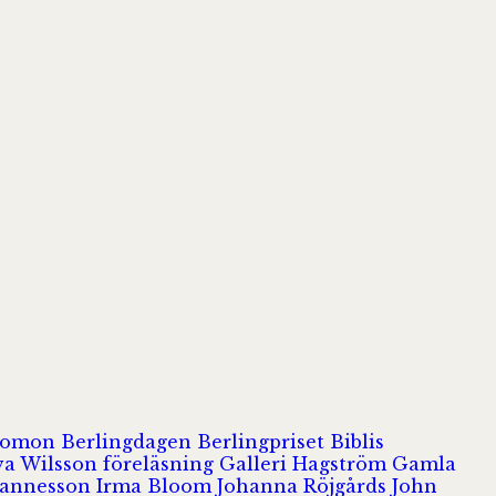
olomon
Berlingdagen
Berlingpriset
Biblis
va Wilsson
föreläsning
Galleri Hagström
Gamla
hannesson
Irma Bloom
Johanna Röjgårds
John