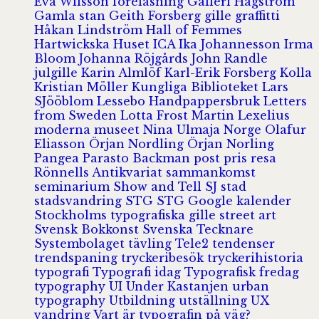
Eva Wilsson
föreläsning
Galleri Hagström
Gamla stan
Geith Forsberg
gille
graffitti
Håkan Lindström
Hall of Femmes
Hartwickska Huset
ICA
Ika Johannesson
Irma
Bloom
Johanna Röjgårds
John Randle
julgille
Karin Almlöf
Karl-Erik Forsberg
Kolla
Kristian Möller
Kungliga Biblioteket
Lars
SJööblom
Lessebo Handpappersbruk
Letters
from Sweden
Lotta Frost
Martin Lexelius
moderna museet
Nina Ulmaja
Norge
Olafur
Eliasson
Örjan Nordling
Örjan Norling
Pangea
Parasto Backman
post
pris
resa
Rönnells Antikvariat
sammankomst
seminarium
Show and Tell
SJ
stad
stadsvandring
STG
STG Google kalender
Stockholms typografiska gille
street art
Svensk Bokkonst
Svenska Tecknare
Systembolaget
tävling
Tele2
tendenser
trendspaning
tryckeribesök
tryckerihistoria
typografi
Typografi idag
Typografisk fredag
typography
UI
Under Kastanjen
urban
typography
Utbildning
utställning
UX
vandring
Vart är typografin på väg?