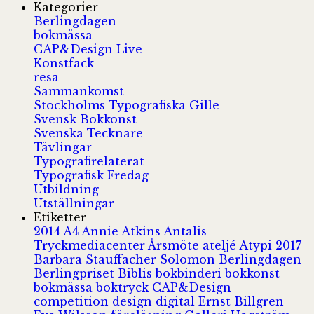
Kategorier
Berlingdagen
bokmässa
CAP&Design Live
Konstfack
resa
Sammankomst
Stockholms Typografiska Gille
Svensk Bokkonst
Svenska Tecknare
Tävlingar
Typografirelaterat
Typografisk Fredag
Utbildning
Utställningar
Etiketter
2014
A4
Annie Atkins
Antalis
Tryckmediacenter
Årsmöte
ateljé
Atypi 2017
Barbara Stauffacher Solomon
Berlingdagen
Berlingpriset
Biblis
bokbinderi
bokkonst
bokmässa
boktryck
CAP&Design
competition
design
digital
Ernst Billgren