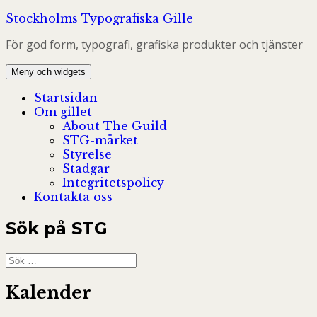
Hoppa
Stockholms Typografiska Gille
till
För god form, typografi, grafiska produkter och tjänster
innehåll
Meny och widgets
Startsidan
Om gillet
About The Guild
STG-märket
Styrelse
Stadgar
Integritetspolicy
Kontakta oss
Sök på STG
Sök
efter:
Kalender