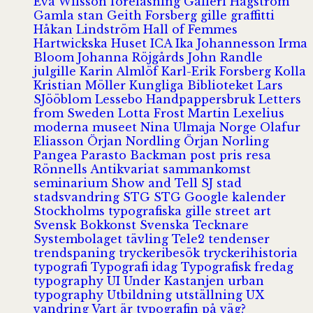
Eva Wilsson
föreläsning
Galleri Hagström
Gamla stan
Geith Forsberg
gille
graffitti
Håkan Lindström
Hall of Femmes
Hartwickska Huset
ICA
Ika Johannesson
Irma
Bloom
Johanna Röjgårds
John Randle
julgille
Karin Almlöf
Karl-Erik Forsberg
Kolla
Kristian Möller
Kungliga Biblioteket
Lars
SJööblom
Lessebo Handpappersbruk
Letters
from Sweden
Lotta Frost
Martin Lexelius
moderna museet
Nina Ulmaja
Norge
Olafur
Eliasson
Örjan Nordling
Örjan Norling
Pangea
Parasto Backman
post
pris
resa
Rönnells Antikvariat
sammankomst
seminarium
Show and Tell
SJ
stad
stadsvandring
STG
STG Google kalender
Stockholms typografiska gille
street art
Svensk Bokkonst
Svenska Tecknare
Systembolaget
tävling
Tele2
tendenser
trendspaning
tryckeribesök
tryckerihistoria
typografi
Typografi idag
Typografisk fredag
typography
UI
Under Kastanjen
urban
typography
Utbildning
utställning
UX
vandring
Vart är typografin på väg?