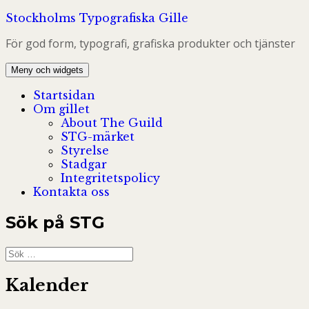
Hoppa
Stockholms Typografiska Gille
till
För god form, typografi, grafiska produkter och tjänster
innehåll
Meny och widgets
Startsidan
Om gillet
About The Guild
STG-märket
Styrelse
Stadgar
Integritetspolicy
Kontakta oss
Sök på STG
Sök
efter:
Kalender