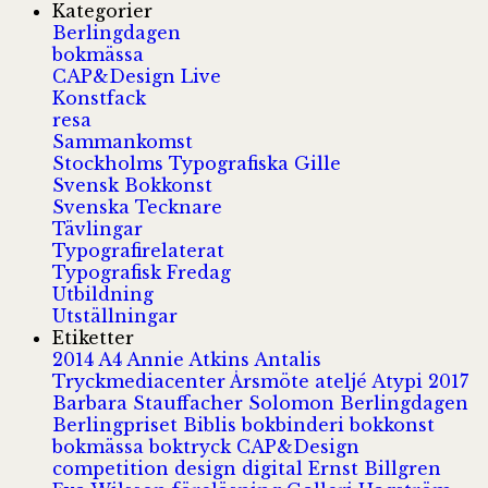
Kategorier
Berlingdagen
bokmässa
CAP&Design Live
Konstfack
resa
Sammankomst
Stockholms Typografiska Gille
Svensk Bokkonst
Svenska Tecknare
Tävlingar
Typografirelaterat
Typografisk Fredag
Utbildning
Utställningar
Etiketter
2014
A4
Annie Atkins
Antalis
Tryckmediacenter
Årsmöte
ateljé
Atypi 2017
Barbara Stauffacher Solomon
Berlingdagen
Berlingpriset
Biblis
bokbinderi
bokkonst
bokmässa
boktryck
CAP&Design
competition
design
digital
Ernst Billgren