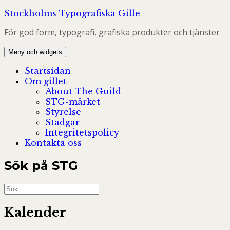
Hoppa
Stockholms Typografiska Gille
till
För god form, typografi, grafiska produkter och tjänster
innehåll
Meny och widgets
Startsidan
Om gillet
About The Guild
STG-märket
Styrelse
Stadgar
Integritetspolicy
Kontakta oss
Sök på STG
Sök
efter:
Kalender