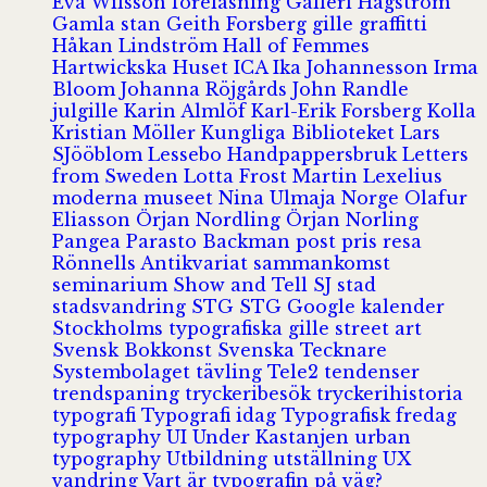
Eva Wilsson
föreläsning
Galleri Hagström
Gamla stan
Geith Forsberg
gille
graffitti
Håkan Lindström
Hall of Femmes
Hartwickska Huset
ICA
Ika Johannesson
Irma
Bloom
Johanna Röjgårds
John Randle
julgille
Karin Almlöf
Karl-Erik Forsberg
Kolla
Kristian Möller
Kungliga Biblioteket
Lars
SJööblom
Lessebo Handpappersbruk
Letters
from Sweden
Lotta Frost
Martin Lexelius
moderna museet
Nina Ulmaja
Norge
Olafur
Eliasson
Örjan Nordling
Örjan Norling
Pangea
Parasto Backman
post
pris
resa
Rönnells Antikvariat
sammankomst
seminarium
Show and Tell
SJ
stad
stadsvandring
STG
STG Google kalender
Stockholms typografiska gille
street art
Svensk Bokkonst
Svenska Tecknare
Systembolaget
tävling
Tele2
tendenser
trendspaning
tryckeribesök
tryckerihistoria
typografi
Typografi idag
Typografisk fredag
typography
UI
Under Kastanjen
urban
typography
Utbildning
utställning
UX
vandring
Vart är typografin på väg?