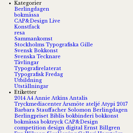
Kategorier
Berlingdagen
bokmässa
CAP&Design Live
Konstfack
resa
Sammankomst
Stockholms Typografiska Gille
Svensk Bokkonst
Svenska Tecknare
Tävlingar
Typografirelaterat
Typografisk Fredag
Utbildning
Utställningar
Etiketter
2014
A4
Annie Atkins
Antalis
Tryckmediacenter
Årsmöte
ateljé
Atypi 2017
Barbara Stauffacher Solomon
Berlingdagen
Berlingpriset
Biblis
bokbinderi
bokkonst
bokmässa
boktryck
CAP&Design
competition
design
digital
Ernst Billgren