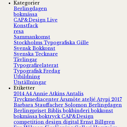
Kategorier
Berlingdagen
bokmässa
CAP&Design Live
Konstfack
resa
Sammankomst
Stockholms Typografiska Gille
Svensk Bokkonst
Svenska Tecknare
Tävlingar
Typografirelaterat
Typografisk Fredag
Utbildning
Utställningar
Etiketter
2014
A4
Annie Atkins
Antalis
Tryckmediacenter
Årsmöte
ateljé
Atypi 2017
Barbara Stauffacher Solomon
Berlingdagen
Berlingpriset
Biblis
bokbinderi
bokkonst
bokmässa
boktryck
CAP&Design
competition
design
digital
Ernst Billgren