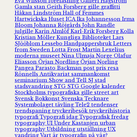
Eva Wilsson
föreläsning
Galleri Hagström
Gamla stan
Geith Forsberg
gille
graffitti
Håkan Lindström
Hall of Femmes
Hartwickska Huset
ICA
Ika Johannesson
Irma
Bloom
Johanna Röjgårds
John Randle
julgille
Karin Almlöf
Karl-Erik Forsberg
Kolla
Kristian Möller
Kungliga Biblioteket
Lars
SJööblom
Lessebo Handpappersbruk
Letters
from Sweden
Lotta Frost
Martin Lexelius
moderna museet
Nina Ulmaja
Norge
Olafur
Eliasson
Örjan Nordling
Örjan Norling
Pangea
Parasto Backman
post
pris
resa
Rönnells Antikvariat
sammankomst
seminarium
Show and Tell
SJ
stad
stadsvandring
STG
STG Google kalender
Stockholms typografiska gille
street art
Svensk Bokkonst
Svenska Tecknare
Systembolaget
tävling
Tele2
tendenser
trendspaning
tryckeribesök
tryckerihistoria
typografi
Typografi idag
Typografisk fredag
typography
UI
Under Kastanjen
urban
typography
Utbildning
utställning
UX
vandring
Vart är typografin på väg?