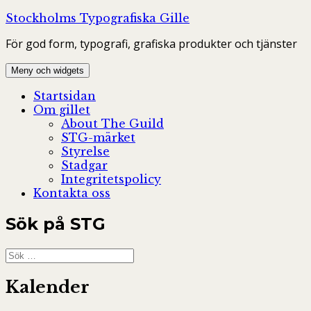
Hoppa
Stockholms Typografiska Gille
till
För god form, typografi, grafiska produkter och tjänster
innehåll
Meny och widgets
Startsidan
Om gillet
About The Guild
STG-märket
Styrelse
Stadgar
Integritetspolicy
Kontakta oss
Sök på STG
Sök
efter:
Kalender