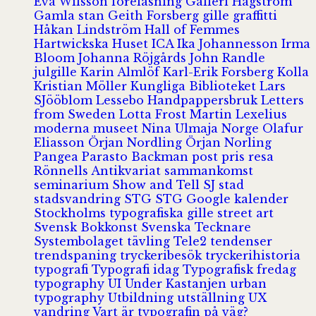
Eva Wilsson
föreläsning
Galleri Hagström
Gamla stan
Geith Forsberg
gille
graffitti
Håkan Lindström
Hall of Femmes
Hartwickska Huset
ICA
Ika Johannesson
Irma
Bloom
Johanna Röjgårds
John Randle
julgille
Karin Almlöf
Karl-Erik Forsberg
Kolla
Kristian Möller
Kungliga Biblioteket
Lars
SJööblom
Lessebo Handpappersbruk
Letters
from Sweden
Lotta Frost
Martin Lexelius
moderna museet
Nina Ulmaja
Norge
Olafur
Eliasson
Örjan Nordling
Örjan Norling
Pangea
Parasto Backman
post
pris
resa
Rönnells Antikvariat
sammankomst
seminarium
Show and Tell
SJ
stad
stadsvandring
STG
STG Google kalender
Stockholms typografiska gille
street art
Svensk Bokkonst
Svenska Tecknare
Systembolaget
tävling
Tele2
tendenser
trendspaning
tryckeribesök
tryckerihistoria
typografi
Typografi idag
Typografisk fredag
typography
UI
Under Kastanjen
urban
typography
Utbildning
utställning
UX
vandring
Vart är typografin på väg?