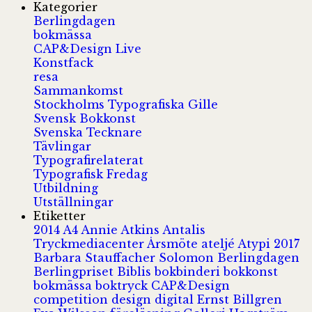
Kategorier
Berlingdagen
bokmässa
CAP&Design Live
Konstfack
resa
Sammankomst
Stockholms Typografiska Gille
Svensk Bokkonst
Svenska Tecknare
Tävlingar
Typografirelaterat
Typografisk Fredag
Utbildning
Utställningar
Etiketter
2014
A4
Annie Atkins
Antalis
Tryckmediacenter
Årsmöte
ateljé
Atypi 2017
Barbara Stauffacher Solomon
Berlingdagen
Berlingpriset
Biblis
bokbinderi
bokkonst
bokmässa
boktryck
CAP&Design
competition
design
digital
Ernst Billgren