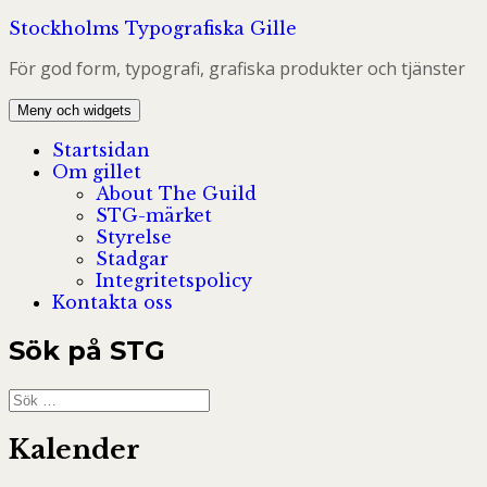
Hoppa
Stockholms Typografiska Gille
till
För god form, typografi, grafiska produkter och tjänster
innehåll
Meny och widgets
Startsidan
Om gillet
About The Guild
STG-märket
Styrelse
Stadgar
Integritetspolicy
Kontakta oss
Sök på STG
Sök
efter:
Kalender