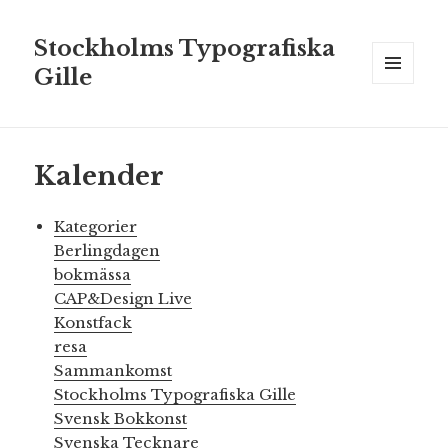
Stockholms Typografiska
Gille
MENY
OCH
WIDGETS
Kalender
Kategorier
Berlingdagen
bokmässa
CAP&Design Live
Konstfack
resa
Sammankomst
Stockholms Typografiska Gille
Svensk Bokkonst
Svenska Tecknare