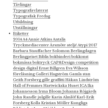
Tävlingar
Typografirelaterat
Typografisk Fredag
Utbildning
Utställningar
Etiketter
2014
A4
Annie Atkins
Antalis
Tryckmediacenter
Årsmöte
ateljé
Atypi 2017
Barbara Stauffacher Solomon
Berlingdagen
Berlingpriset
Biblis
bokbinderi
bokkonst
bokmässa
boktryck
CAP&Design
competition
design
digital
Ernst Billgren
Eva Wilsson
föreläsning
Galleri Hagström
Gamla stan
Geith Forsberg
gille
graffitti
Håkan Lindström
Hall of Femmes
Hartwickska Huset
ICA
Ika
Johannesson
Irma Bloom
Johanna Röjgårds
John Randle
julgille
Karin Almlöf
Karl-Erik
Forsberg
Kolla
Kristian Möller
Kungliga