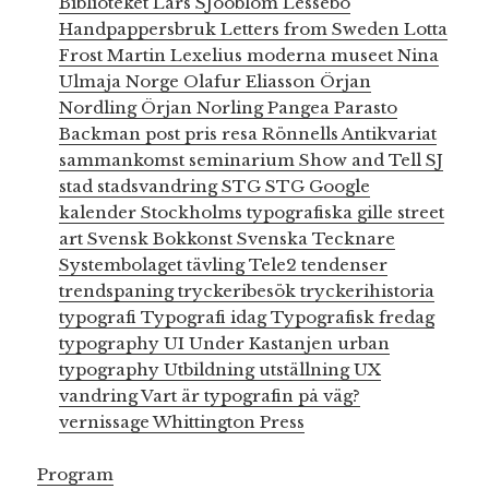
Biblioteket
Lars SJööblom
Lessebo
Handpappersbruk
Letters from Sweden
Lotta
Frost
Martin Lexelius
moderna museet
Nina
Ulmaja
Norge
Olafur Eliasson
Örjan
Nordling
Örjan Norling
Pangea
Parasto
Backman
post
pris
resa
Rönnells Antikvariat
sammankomst
seminarium
Show and Tell
SJ
stad
stadsvandring
STG
STG Google
kalender
Stockholms typografiska gille
street
art
Svensk Bokkonst
Svenska Tecknare
Systembolaget
tävling
Tele2
tendenser
trendspaning
tryckeribesök
tryckerihistoria
typografi
Typografi idag
Typografisk fredag
typography
UI
Under Kastanjen
urban
typography
Utbildning
utställning
UX
vandring
Vart är typografin på väg?
vernissage
Whittington Press
Program