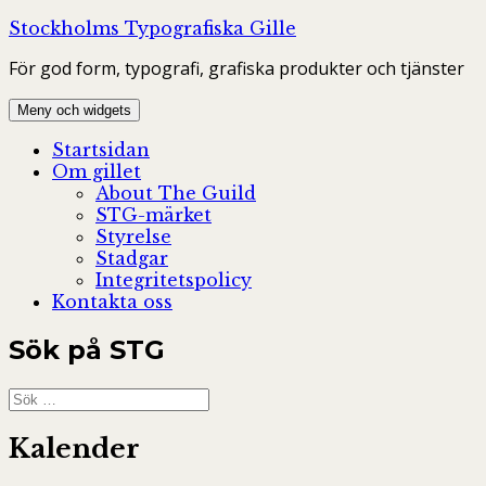
Hoppa
Stockholms Typografiska Gille
till
För god form, typografi, grafiska produkter och tjänster
innehåll
Meny och widgets
Startsidan
Om gillet
About The Guild
STG-märket
Styrelse
Stadgar
Integritetspolicy
Kontakta oss
Sök på STG
Sök
efter:
Kalender