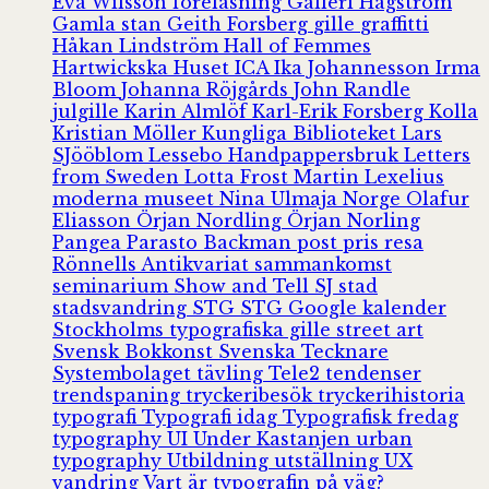
Eva Wilsson
föreläsning
Galleri Hagström
Gamla stan
Geith Forsberg
gille
graffitti
Håkan Lindström
Hall of Femmes
Hartwickska Huset
ICA
Ika Johannesson
Irma
Bloom
Johanna Röjgårds
John Randle
julgille
Karin Almlöf
Karl-Erik Forsberg
Kolla
Kristian Möller
Kungliga Biblioteket
Lars
SJööblom
Lessebo Handpappersbruk
Letters
from Sweden
Lotta Frost
Martin Lexelius
moderna museet
Nina Ulmaja
Norge
Olafur
Eliasson
Örjan Nordling
Örjan Norling
Pangea
Parasto Backman
post
pris
resa
Rönnells Antikvariat
sammankomst
seminarium
Show and Tell
SJ
stad
stadsvandring
STG
STG Google kalender
Stockholms typografiska gille
street art
Svensk Bokkonst
Svenska Tecknare
Systembolaget
tävling
Tele2
tendenser
trendspaning
tryckeribesök
tryckerihistoria
typografi
Typografi idag
Typografisk fredag
typography
UI
Under Kastanjen
urban
typography
Utbildning
utställning
UX
vandring
Vart är typografin på väg?