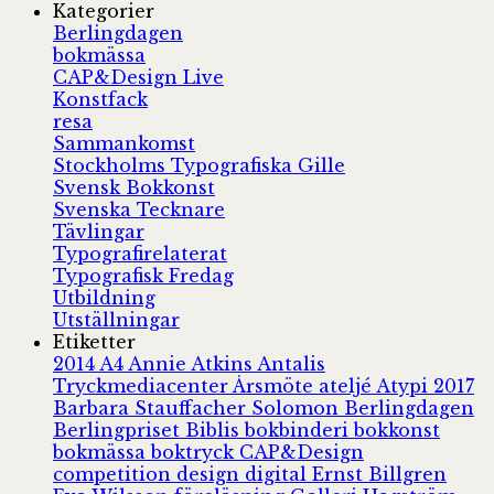
Kategorier
Berlingdagen
bokmässa
CAP&Design Live
Konstfack
resa
Sammankomst
Stockholms Typografiska Gille
Svensk Bokkonst
Svenska Tecknare
Tävlingar
Typografirelaterat
Typografisk Fredag
Utbildning
Utställningar
Etiketter
2014
A4
Annie Atkins
Antalis
Tryckmediacenter
Årsmöte
ateljé
Atypi 2017
Barbara Stauffacher Solomon
Berlingdagen
Berlingpriset
Biblis
bokbinderi
bokkonst
bokmässa
boktryck
CAP&Design
competition
design
digital
Ernst Billgren