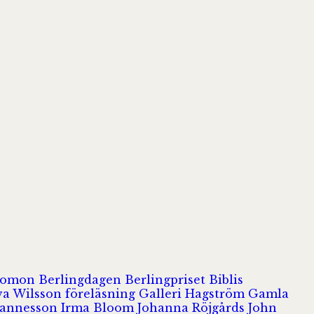
olomon
Berlingdagen
Berlingpriset
Biblis
va Wilsson
föreläsning
Galleri Hagström
Gamla
hannesson
Irma Bloom
Johanna Röjgårds
John