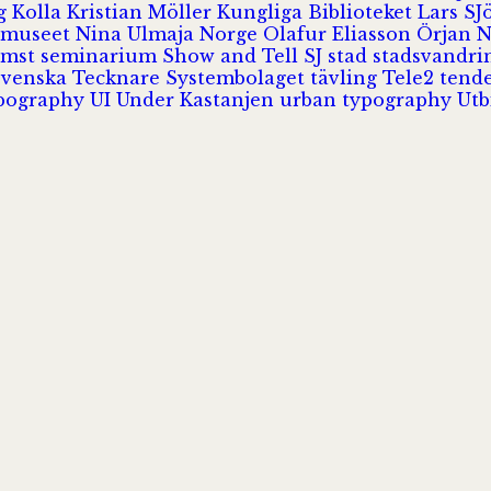
rg
Kolla
Kristian Möller
Kungliga Biblioteket
Lars S
 museet
Nina Ulmaja
Norge
Olafur Eliasson
Örjan 
omst
seminarium
Show and Tell
SJ
stad
stadsvandr
Svenska Tecknare
Systembolaget
tävling
Tele2
tend
pography
UI
Under Kastanjen
urban typography
Utb