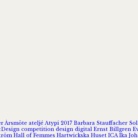
er
Årsmöte
ateljé
Atypi 2017
Barbara Stauffacher S
Design
competition
design
digital
Ernst Billgren
E
ström
Hall of Femmes
Hartwickska Huset
ICA
Ika Jo