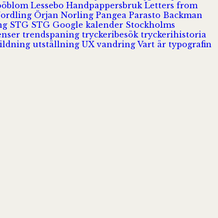
Jööblom
Lessebo Handpappersbruk
Letters from
Nordling
Örjan Norling
Pangea
Parasto Backman
ing
STG
STG Google kalender
Stockholms
enser
trendspaning
tryckeribesök
tryckerihistoria
ildning
utställning
UX
vandring
Vart är typografin