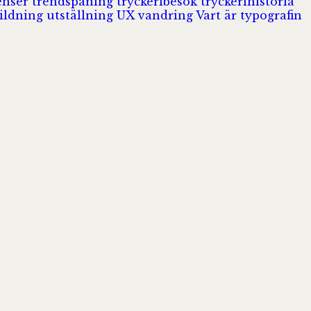
enser
trendspaning
tryckeribesök
tryckerihistoria
ildning
utställning
UX
vandring
Vart är typografin