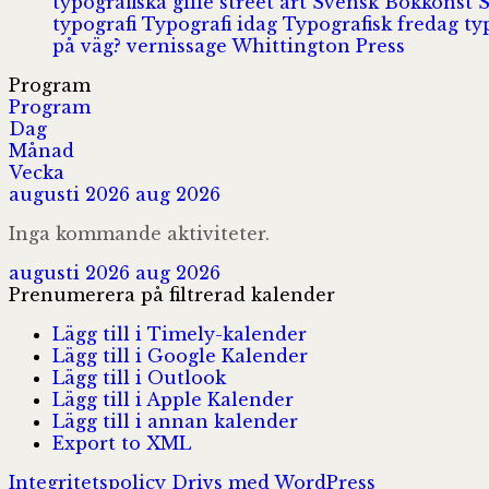
typografiska gille
street art
Svensk Bokkonst
typografi
Typografi idag
Typografisk fredag
ty
på väg?
vernissage
Whittington Press
Program
Program
Dag
Månad
Vecka
augusti 2026
aug 2026
Inga kommande aktiviteter.
augusti 2026
aug 2026
Prenumerera på filtrerad kalender
Lägg till i Timely-kalender
Lägg till i Google Kalender
Lägg till i Outlook
Lägg till i Apple Kalender
Lägg till i annan kalender
Export to XML
Integritetspolicy
Drivs med WordPress