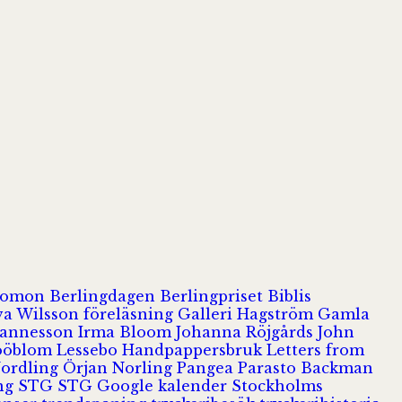
olomon
Berlingdagen
Berlingpriset
Biblis
va Wilsson
föreläsning
Galleri Hagström
Gamla
hannesson
Irma Bloom
Johanna Röjgårds
John
Jööblom
Lessebo Handpappersbruk
Letters from
Nordling
Örjan Norling
Pangea
Parasto Backman
ing
STG
STG Google kalender
Stockholms