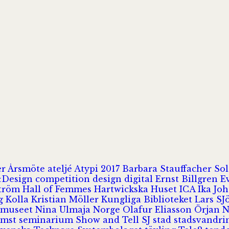
er
Årsmöte
ateljé
Atypi 2017
Barbara Stauffacher S
Design
competition
design
digital
Ernst Billgren
E
ström
Hall of Femmes
Hartwickska Huset
ICA
Ika Jo
rg
Kolla
Kristian Möller
Kungliga Biblioteket
Lars S
 museet
Nina Ulmaja
Norge
Olafur Eliasson
Örjan 
omst
seminarium
Show and Tell
SJ
stad
stadsvandr