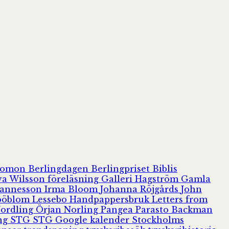
olomon
Berlingdagen
Berlingpriset
Biblis
va Wilsson
föreläsning
Galleri Hagström
Gamla
hannesson
Irma Bloom
Johanna Röjgårds
John
Jööblom
Lessebo Handpappersbruk
Letters from
Nordling
Örjan Norling
Pangea
Parasto Backman
ing
STG
STG Google kalender
Stockholms