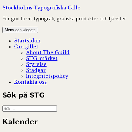
Hoppa
Stockholms Typografiska Gille
till
För god form, typografi, grafiska produkter och tjänster
innehåll
Meny och widgets
Startsidan
Om gillet
About The Guild
STG-märket
Styrelse
Stadgar
Integritetspolicy
Kontakta oss
Sök på STG
Sök
efter:
Kalender