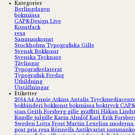
Kategorier
Berlingdagen
bokmässa
CAP&Design Live
Konstfack
resa
Sammankomst
Stockholms Typografiska Gille
Svensk Bokkonst
Svenska Tecknare
Tävlingar
Typografirelaterat
Typografisk Fredag
Utbildning
Utställningar
Etiketter
2014
A4
Annie Atkins
Antalis Tryckmediacent
bokbinderi
bokkonst
bokmässa
boktryck
CAP&
stan
Geith Forsberg
gille
graffitti
Håkan Lind
Randle
julgille
Karin Almlöf
Karl-Erik Forsbe
Sweden
Lotta Frost
Martin Lexelius
moderna
post
pris
resa
Rönnells Antikvariat
sammank