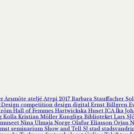
er
Årsmöte
ateljé
Atypi 2017
Barbara Stauffacher S
Design
competition
design
digital
Ernst Billgren
E
ström
Hall of Femmes
Hartwickska Huset
ICA
Ika Jo
rg
Kolla
Kristian Möller
Kungliga Biblioteket
Lars S
 museet
Nina Ulmaja
Norge
Olafur Eliasson
Örjan 
omst
seminarium
Show and Tell
SJ
stad
stadsvandr