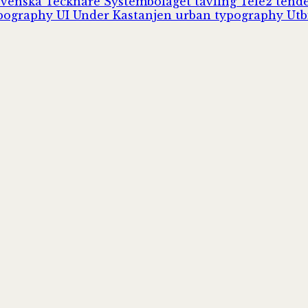
Svenska Tecknare
Systembolaget
tävling
Tele2
tend
pography
UI
Under Kastanjen
urban typography
Utb