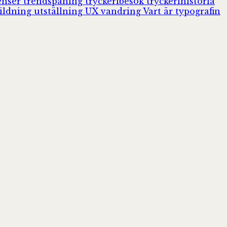
enser
trendspaning
tryckeribesök
tryckerihistoria
ildning
utställning
UX
vandring
Vart är typografin