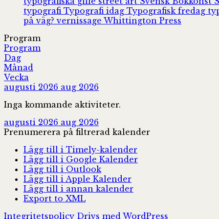
typografiska gille
street art
Svensk Bokkonst
typografi
Typografi idag
Typografisk fredag
ty
på väg?
vernissage
Whittington Press
Program
Program
Dag
Månad
Vecka
augusti 2026
aug 2026
Inga kommande aktiviteter.
augusti 2026
aug 2026
Prenumerera på filtrerad kalender
Lägg till i Timely-kalender
Lägg till i Google Kalender
Lägg till i Outlook
Lägg till i Apple Kalender
Lägg till i annan kalender
Export to XML
Integritetspolicy
Drivs med WordPress