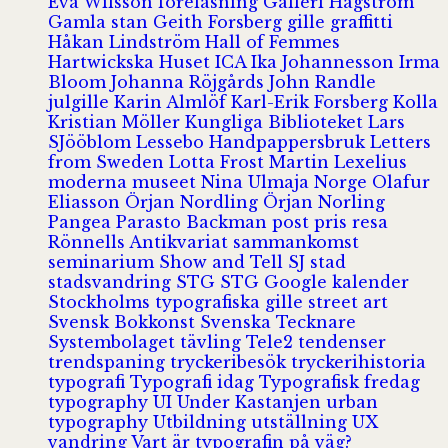
Eva Wilsson
föreläsning
Galleri Hagström
Gamla stan
Geith Forsberg
gille
graffitti
Håkan Lindström
Hall of Femmes
Hartwickska Huset
ICA
Ika Johannesson
Irma
Bloom
Johanna Röjgårds
John Randle
julgille
Karin Almlöf
Karl-Erik Forsberg
Kolla
Kristian Möller
Kungliga Biblioteket
Lars
SJööblom
Lessebo Handpappersbruk
Letters
from Sweden
Lotta Frost
Martin Lexelius
moderna museet
Nina Ulmaja
Norge
Olafur
Eliasson
Örjan Nordling
Örjan Norling
Pangea
Parasto Backman
post
pris
resa
Rönnells Antikvariat
sammankomst
seminarium
Show and Tell
SJ
stad
stadsvandring
STG
STG Google kalender
Stockholms typografiska gille
street art
Svensk Bokkonst
Svenska Tecknare
Systembolaget
tävling
Tele2
tendenser
trendspaning
tryckeribesök
tryckerihistoria
typografi
Typografi idag
Typografisk fredag
typography
UI
Under Kastanjen
urban
typography
Utbildning
utställning
UX
vandring
Vart är typografin på väg?