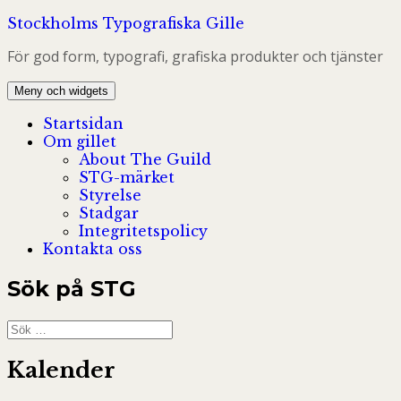
Hoppa
Stockholms Typografiska Gille
till
För god form, typografi, grafiska produkter och tjänster
innehåll
Meny och widgets
Startsidan
Om gillet
About The Guild
STG-märket
Styrelse
Stadgar
Integritetspolicy
Kontakta oss
Sök på STG
Sök
efter:
Kalender