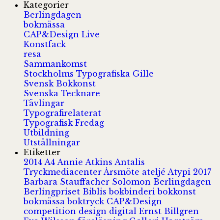
Kategorier
Berlingdagen
bokmässa
CAP&Design Live
Konstfack
resa
Sammankomst
Stockholms Typografiska Gille
Svensk Bokkonst
Svenska Tecknare
Tävlingar
Typografirelaterat
Typografisk Fredag
Utbildning
Utställningar
Etiketter
2014
A4
Annie Atkins
Antalis
Tryckmediacenter
Årsmöte
ateljé
Atypi 2017
Barbara Stauffacher Solomon
Berlingdagen
Berlingpriset
Biblis
bokbinderi
bokkonst
bokmässa
boktryck
CAP&Design
competition
design
digital
Ernst Billgren