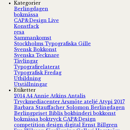
Kategorier
Berlingdagen
bokmässa
CAP&Design Live
Konstfack
resa
Sammankomst
Stockholms Typografiska Gille
Svensk Bokkonst
Svenska Tecknare
Tävlingar
Typografirelaterat
Typografisk Fredag
Utbildning
Utställningar
Etiketter
2014
A4
Annie Atkins
Antalis
Tryckmediacenter
Årsmöte
ateljé
Atypi 2017
Barbara Stauffacher Solomon
Berlingdagen
Berlingpriset
Biblis
bokbinderi
bokkonst
bokmässa
boktryck
CAP&Design
competition
design
digital
Ernst Billgren