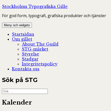
Hoppa
Stockholms Typografiska Gille
till
För god form, typografi, grafiska produkter och tjänster
innehåll
Meny och widgets
Startsidan
Om gillet
About The Guild
STG-märket
Styrelse
Stadgar
Integritetspolicy
Kontakta oss
Sök på STG
Sök
efter:
Kalender