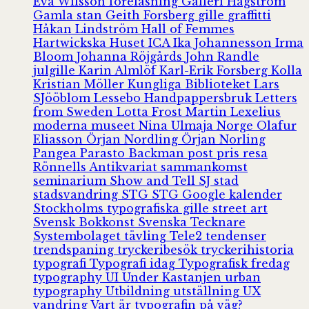
Eva Wilsson
föreläsning
Galleri Hagström
Gamla stan
Geith Forsberg
gille
graffitti
Håkan Lindström
Hall of Femmes
Hartwickska Huset
ICA
Ika Johannesson
Irma
Bloom
Johanna Röjgårds
John Randle
julgille
Karin Almlöf
Karl-Erik Forsberg
Kolla
Kristian Möller
Kungliga Biblioteket
Lars
SJööblom
Lessebo Handpappersbruk
Letters
from Sweden
Lotta Frost
Martin Lexelius
moderna museet
Nina Ulmaja
Norge
Olafur
Eliasson
Örjan Nordling
Örjan Norling
Pangea
Parasto Backman
post
pris
resa
Rönnells Antikvariat
sammankomst
seminarium
Show and Tell
SJ
stad
stadsvandring
STG
STG Google kalender
Stockholms typografiska gille
street art
Svensk Bokkonst
Svenska Tecknare
Systembolaget
tävling
Tele2
tendenser
trendspaning
tryckeribesök
tryckerihistoria
typografi
Typografi idag
Typografisk fredag
typography
UI
Under Kastanjen
urban
typography
Utbildning
utställning
UX
vandring
Vart är typografin på väg?