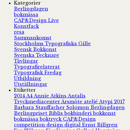
Kategorier
Berlingdagen
bokmässa
CAP&Design Live
Konstfack
resa
Sammankomst
Stockholms Typografiska Gille
Svensk Bokkonst
Svenska Tecknare
Tävlingar
Typografirelaterat
Typografisk Fredag
Utbildning
Utställningar
Etiketter
2014
A4
Annie Atkins
Antalis
Tryckmediacenter
Årsmöte
ateljé
Atypi 2017
Barbara Stauffacher Solomon
Berlingdagen
Berlingpriset
Biblis
bokbinderi
bokkonst
bokmässa
boktryck
CAP&Design
competition
design
digital
Ernst Billgren