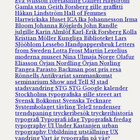
Eva Wilsson
föreläsning
Galleri Hagström
Gamla stan
Geith Forsberg
gille
graffitti
Håkan Lindström
Hall of Femmes
Hartwickska Huset
ICA
Ika Johannesson
Irma
Bloom
Johanna Röjgårds
John Randle
julgille
Karin Almlöf
Karl-Erik Forsberg
Kolla
Kristian Möller
Kungliga Biblioteket
Lars
SJööblom
Lessebo Handpappersbruk
Letters
from Sweden
Lotta Frost
Martin Lexelius
moderna museet
Nina Ulmaja
Norge
Olafur
Eliasson
Örjan Nordling
Örjan Norling
Pangea
Parasto Backman
post
pris
resa
Rönnells Antikvariat
sammankomst
seminarium
Show and Tell
SJ
stad
stadsvandring
STG
STG Google kalender
Stockholms typografiska gille
street art
Svensk Bokkonst
Svenska Tecknare
Systembolaget
tävling
Tele2
tendenser
trendspaning
tryckeribesök
tryckerihistoria
typografi
Typografi idag
Typografisk fredag
typography
UI
Under Kastanjen
urban
typography
Utbildning
utställning
UX
vandring
Vart är typografin på väg?