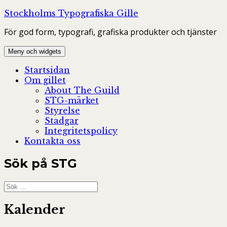
Hoppa
Stockholms Typografiska Gille
till
För god form, typografi, grafiska produkter och tjänster
innehåll
Meny och widgets
Startsidan
Om gillet
About The Guild
STG-märket
Styrelse
Stadgar
Integritetspolicy
Kontakta oss
Sök på STG
Sök
efter:
Kalender