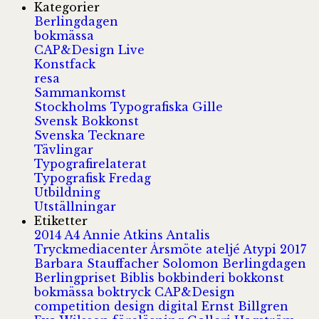
Kategorier
Berlingdagen
bokmässa
CAP&Design Live
Konstfack
resa
Sammankomst
Stockholms Typografiska Gille
Svensk Bokkonst
Svenska Tecknare
Tävlingar
Typografirelaterat
Typografisk Fredag
Utbildning
Utställningar
Etiketter
2014
A4
Annie Atkins
Antalis
Tryckmediacenter
Årsmöte
ateljé
Atypi 2017
Barbara Stauffacher Solomon
Berlingdagen
Berlingpriset
Biblis
bokbinderi
bokkonst
bokmässa
boktryck
CAP&Design
competition
design
digital
Ernst Billgren