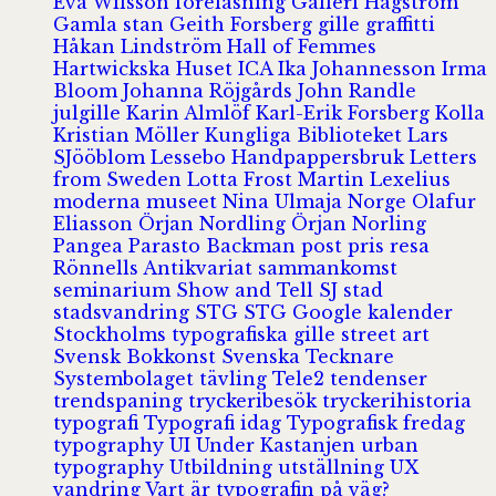
Eva Wilsson
föreläsning
Galleri Hagström
Gamla stan
Geith Forsberg
gille
graffitti
Håkan Lindström
Hall of Femmes
Hartwickska Huset
ICA
Ika Johannesson
Irma
Bloom
Johanna Röjgårds
John Randle
julgille
Karin Almlöf
Karl-Erik Forsberg
Kolla
Kristian Möller
Kungliga Biblioteket
Lars
SJööblom
Lessebo Handpappersbruk
Letters
from Sweden
Lotta Frost
Martin Lexelius
moderna museet
Nina Ulmaja
Norge
Olafur
Eliasson
Örjan Nordling
Örjan Norling
Pangea
Parasto Backman
post
pris
resa
Rönnells Antikvariat
sammankomst
seminarium
Show and Tell
SJ
stad
stadsvandring
STG
STG Google kalender
Stockholms typografiska gille
street art
Svensk Bokkonst
Svenska Tecknare
Systembolaget
tävling
Tele2
tendenser
trendspaning
tryckeribesök
tryckerihistoria
typografi
Typografi idag
Typografisk fredag
typography
UI
Under Kastanjen
urban
typography
Utbildning
utställning
UX
vandring
Vart är typografin på väg?