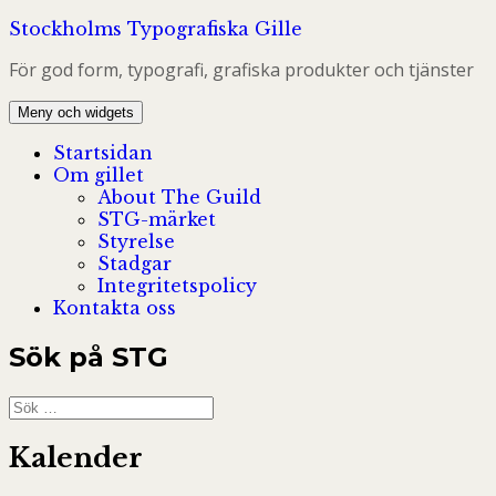
Hoppa
Stockholms Typografiska Gille
till
För god form, typografi, grafiska produkter och tjänster
innehåll
Meny och widgets
Startsidan
Om gillet
About The Guild
STG-märket
Styrelse
Stadgar
Integritetspolicy
Kontakta oss
Sök på STG
Sök
efter:
Kalender