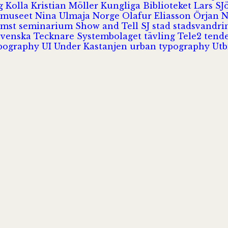
rg
Kolla
Kristian Möller
Kungliga Biblioteket
Lars S
 museet
Nina Ulmaja
Norge
Olafur Eliasson
Örjan 
omst
seminarium
Show and Tell
SJ
stad
stadsvandr
Svenska Tecknare
Systembolaget
tävling
Tele2
tend
pography
UI
Under Kastanjen
urban typography
Utb