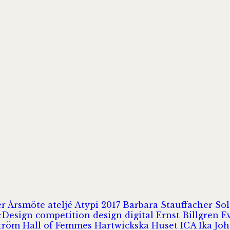
er
Årsmöte
ateljé
Atypi 2017
Barbara Stauffacher S
Design
competition
design
digital
Ernst Billgren
E
ström
Hall of Femmes
Hartwickska Huset
ICA
Ika Jo