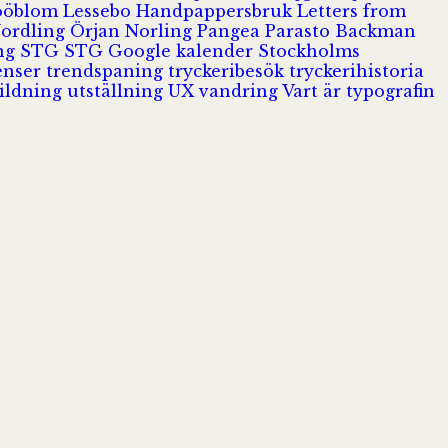
Jööblom
Lessebo Handpappersbruk
Letters from
Nordling
Örjan Norling
Pangea
Parasto Backman
ing
STG
STG Google kalender
Stockholms
enser
trendspaning
tryckeribesök
tryckerihistoria
ildning
utställning
UX
vandring
Vart är typografin