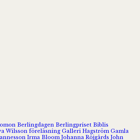
olomon
Berlingdagen
Berlingpriset
Biblis
va Wilsson
föreläsning
Galleri Hagström
Gamla
hannesson
Irma Bloom
Johanna Röjgårds
John