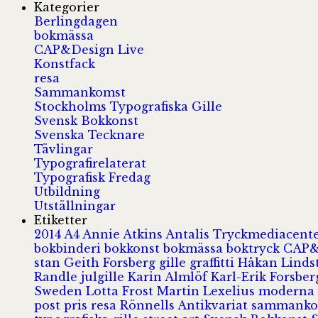
Kategorier
Berlingdagen
bokmässa
CAP&Design Live
Konstfack
resa
Sammankomst
Stockholms Typografiska Gille
Svensk Bokkonst
Svenska Tecknare
Tävlingar
Typografirelaterat
Typografisk Fredag
Utbildning
Utställningar
Etiketter
2014
A4
Annie Atkins
Antalis Tryckmediacent
bokbinderi
bokkonst
bokmässa
boktryck
CAP&
stan
Geith Forsberg
gille
graffitti
Håkan Lind
Randle
julgille
Karin Almlöf
Karl-Erik Forsbe
Sweden
Lotta Frost
Martin Lexelius
moderna
post
pris
resa
Rönnells Antikvariat
sammank