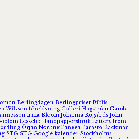
olomon
Berlingdagen
Berlingpriset
Biblis
va Wilsson
föreläsning
Galleri Hagström
Gamla
hannesson
Irma Bloom
Johanna Röjgårds
John
Jööblom
Lessebo Handpappersbruk
Letters from
Nordling
Örjan Norling
Pangea
Parasto Backman
ing
STG
STG Google kalender
Stockholms