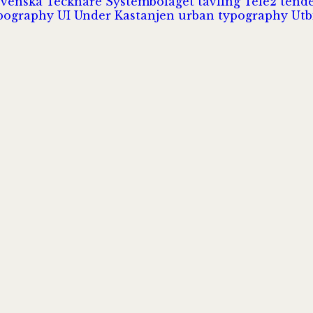
Svenska Tecknare
Systembolaget
tävling
Tele2
tend
pography
UI
Under Kastanjen
urban typography
Utb