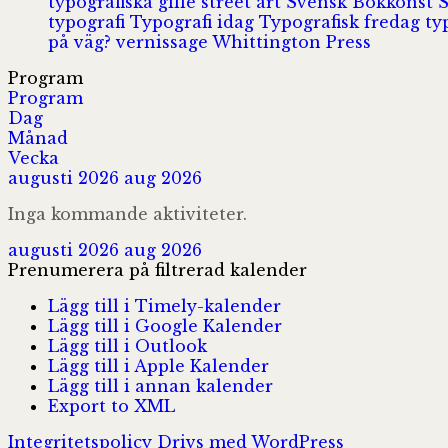
typografiska gille
street art
Svensk Bokkonst
typografi
Typografi idag
Typografisk fredag
ty
på väg?
vernissage
Whittington Press
Program
Program
Dag
Månad
Vecka
augusti 2026
aug 2026
Inga kommande aktiviteter.
augusti 2026
aug 2026
Prenumerera på filtrerad kalender
Lägg till i Timely-kalender
Lägg till i Google Kalender
Lägg till i Outlook
Lägg till i Apple Kalender
Lägg till i annan kalender
Export to XML
Integritetspolicy
Drivs med WordPress