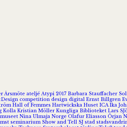
er
Årsmöte
ateljé
Atypi 2017
Barbara Stauffacher S
Design
competition
design
digital
Ernst Billgren
E
ström
Hall of Femmes
Hartwickska Huset
ICA
Ika Jo
rg
Kolla
Kristian Möller
Kungliga Biblioteket
Lars S
 museet
Nina Ulmaja
Norge
Olafur Eliasson
Örjan 
omst
seminarium
Show and Tell
SJ
stad
stadsvandr