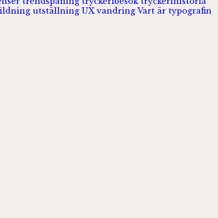
enser
trendspaning
tryckeribesök
tryckerihistoria
ildning
utställning
UX
vandring
Vart är typografin