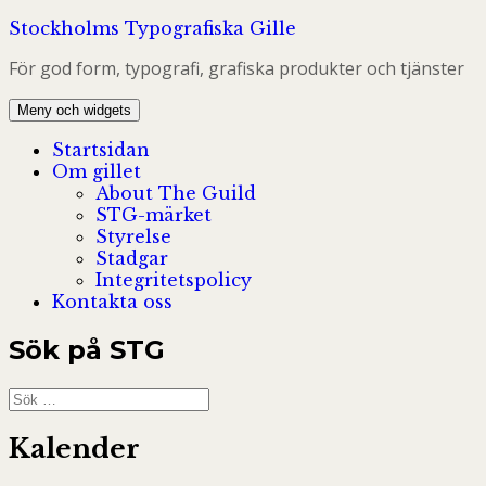
Hoppa
Stockholms Typografiska Gille
till
För god form, typografi, grafiska produkter och tjänster
innehåll
Meny och widgets
Startsidan
Om gillet
About The Guild
STG-märket
Styrelse
Stadgar
Integritetspolicy
Kontakta oss
Sök på STG
Sök
efter:
Kalender