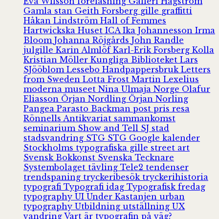
Eva Wilsson
föreläsning
Galleri Hagström
Gamla stan
Geith Forsberg
gille
graffitti
Håkan Lindström
Hall of Femmes
Hartwickska Huset
ICA
Ika Johannesson
Irma
Bloom
Johanna Röjgårds
John Randle
julgille
Karin Almlöf
Karl-Erik Forsberg
Kolla
Kristian Möller
Kungliga Biblioteket
Lars
SJööblom
Lessebo Handpappersbruk
Letters
from Sweden
Lotta Frost
Martin Lexelius
moderna museet
Nina Ulmaja
Norge
Olafur
Eliasson
Örjan Nordling
Örjan Norling
Pangea
Parasto Backman
post
pris
resa
Rönnells Antikvariat
sammankomst
seminarium
Show and Tell
SJ
stad
stadsvandring
STG
STG Google kalender
Stockholms typografiska gille
street art
Svensk Bokkonst
Svenska Tecknare
Systembolaget
tävling
Tele2
tendenser
trendspaning
tryckeribesök
tryckerihistoria
typografi
Typografi idag
Typografisk fredag
typography
UI
Under Kastanjen
urban
typography
Utbildning
utställning
UX
vandring
Vart är typografin på väg?