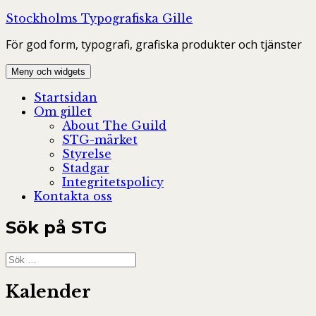
Hoppa
Stockholms Typografiska Gille
till
För god form, typografi, grafiska produkter och tjänster
innehåll
Meny och widgets
Startsidan
Om gillet
About The Guild
STG-märket
Styrelse
Stadgar
Integritetspolicy
Kontakta oss
Sök på STG
Sök
efter:
Kalender