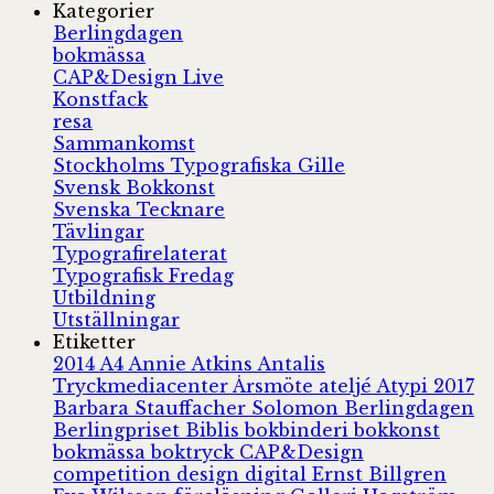
Kategorier
Berlingdagen
bokmässa
CAP&Design Live
Konstfack
resa
Sammankomst
Stockholms Typografiska Gille
Svensk Bokkonst
Svenska Tecknare
Tävlingar
Typografirelaterat
Typografisk Fredag
Utbildning
Utställningar
Etiketter
2014
A4
Annie Atkins
Antalis
Tryckmediacenter
Årsmöte
ateljé
Atypi 2017
Barbara Stauffacher Solomon
Berlingdagen
Berlingpriset
Biblis
bokbinderi
bokkonst
bokmässa
boktryck
CAP&Design
competition
design
digital
Ernst Billgren