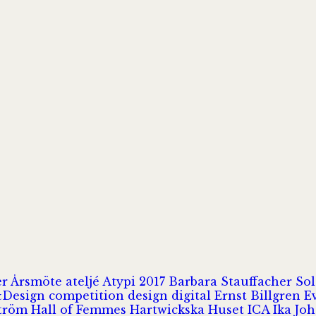
er
Årsmöte
ateljé
Atypi 2017
Barbara Stauffacher S
Design
competition
design
digital
Ernst Billgren
E
ström
Hall of Femmes
Hartwickska Huset
ICA
Ika Jo