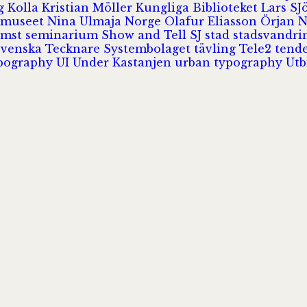
rg
Kolla
Kristian Möller
Kungliga Biblioteket
Lars S
 museet
Nina Ulmaja
Norge
Olafur Eliasson
Örjan 
omst
seminarium
Show and Tell
SJ
stad
stadsvandr
Svenska Tecknare
Systembolaget
tävling
Tele2
tend
pography
UI
Under Kastanjen
urban typography
Utb