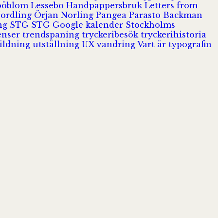
Jööblom
Lessebo Handpappersbruk
Letters from
Nordling
Örjan Norling
Pangea
Parasto Backman
ing
STG
STG Google kalender
Stockholms
enser
trendspaning
tryckeribesök
tryckerihistoria
ildning
utställning
UX
vandring
Vart är typografin