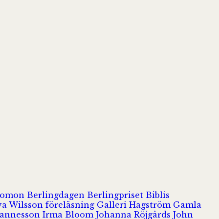
olomon
Berlingdagen
Berlingpriset
Biblis
va Wilsson
föreläsning
Galleri Hagström
Gamla
hannesson
Irma Bloom
Johanna Röjgårds
John