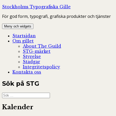
Hoppa
Stockholms Typografiska Gille
till
För god form, typografi, grafiska produkter och tjänster
innehåll
Meny och widgets
Startsidan
Om gillet
About The Guild
STG-märket
Styrelse
Stadgar
Integritetspolicy
Kontakta oss
Sök på STG
Sök
efter:
Kalender