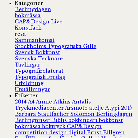
Kategorier
Berlingdagen
bokmässa
CAP&Design Live
Konstfack
resa
Sammankomst
Stockholms Typografiska Gille
Svensk Bokkonst
Svenska Tecknare
Tävlingar
Typografirelaterat
Typografisk Fredag
Utbildning
Utställningar
Etiketter
2014
A4
Annie Atkins
Antalis
Tryckmediacenter
Årsmöte
ateljé
Atypi 2017
Barbara Stauffacher Solomon
Berlingdagen
Berlingpriset
Biblis
bokbinderi
bokkonst
bokmässa
boktryck
CAP&Design
competition
design
digital
Ernst Billgren