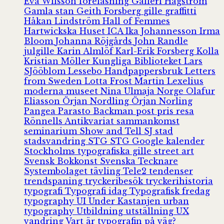
Eva Wilsson
föreläsning
Galleri Hagström
Gamla stan
Geith Forsberg
gille
graffitti
Håkan Lindström
Hall of Femmes
Hartwickska Huset
ICA
Ika Johannesson
Irma
Bloom
Johanna Röjgårds
John Randle
julgille
Karin Almlöf
Karl-Erik Forsberg
Kolla
Kristian Möller
Kungliga Biblioteket
Lars
SJööblom
Lessebo Handpappersbruk
Letters
from Sweden
Lotta Frost
Martin Lexelius
moderna museet
Nina Ulmaja
Norge
Olafur
Eliasson
Örjan Nordling
Örjan Norling
Pangea
Parasto Backman
post
pris
resa
Rönnells Antikvariat
sammankomst
seminarium
Show and Tell
SJ
stad
stadsvandring
STG
STG Google kalender
Stockholms typografiska gille
street art
Svensk Bokkonst
Svenska Tecknare
Systembolaget
tävling
Tele2
tendenser
trendspaning
tryckeribesök
tryckerihistoria
typografi
Typografi idag
Typografisk fredag
typography
UI
Under Kastanjen
urban
typography
Utbildning
utställning
UX
vandring
Vart är typografin på väg?