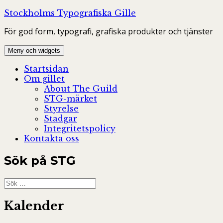
Hoppa
Stockholms Typografiska Gille
till
För god form, typografi, grafiska produkter och tjänster
innehåll
Meny och widgets
Startsidan
Om gillet
About The Guild
STG-märket
Styrelse
Stadgar
Integritetspolicy
Kontakta oss
Sök på STG
Sök
efter:
Kalender