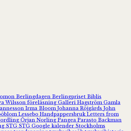
olomon
Berlingdagen
Berlingpriset
Biblis
va Wilsson
föreläsning
Galleri Hagström
Gamla
hannesson
Irma Bloom
Johanna Röjgårds
John
Jööblom
Lessebo Handpappersbruk
Letters from
Nordling
Örjan Norling
Pangea
Parasto Backman
ing
STG
STG Google kalender
Stockholms