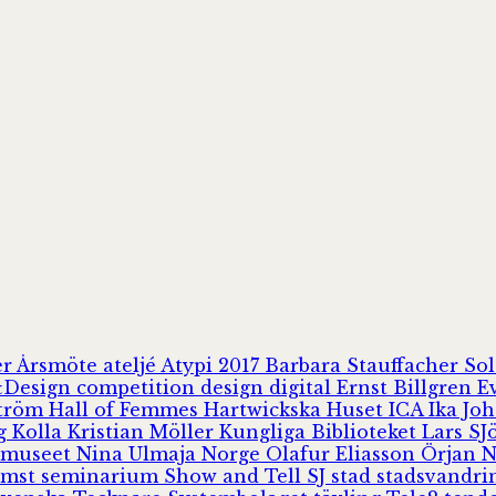
er
Årsmöte
ateljé
Atypi 2017
Barbara Stauffacher S
Design
competition
design
digital
Ernst Billgren
E
ström
Hall of Femmes
Hartwickska Huset
ICA
Ika Jo
rg
Kolla
Kristian Möller
Kungliga Biblioteket
Lars S
 museet
Nina Ulmaja
Norge
Olafur Eliasson
Örjan 
omst
seminarium
Show and Tell
SJ
stad
stadsvandr