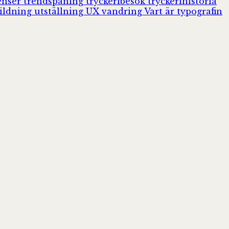
enser
trendspaning
tryckeribesök
tryckerihistoria
ildning
utställning
UX
vandring
Vart är typografin