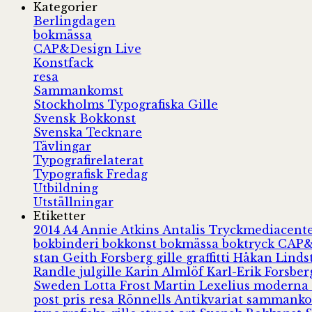
Kategorier
Berlingdagen
bokmässa
CAP&Design Live
Konstfack
resa
Sammankomst
Stockholms Typografiska Gille
Svensk Bokkonst
Svenska Tecknare
Tävlingar
Typografirelaterat
Typografisk Fredag
Utbildning
Utställningar
Etiketter
2014
A4
Annie Atkins
Antalis Tryckmediacent
bokbinderi
bokkonst
bokmässa
boktryck
CAP&
stan
Geith Forsberg
gille
graffitti
Håkan Lind
Randle
julgille
Karin Almlöf
Karl-Erik Forsbe
Sweden
Lotta Frost
Martin Lexelius
moderna
post
pris
resa
Rönnells Antikvariat
sammank