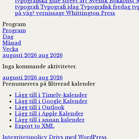
typografiska gille
street art
Svensk Bokkonst
typografi
Typografi idag
Typografisk fredag
ty
på väg?
vernissage
Whittington Press
Program
Program
Dag
Månad
Vecka
augusti 2026
aug 2026
Inga kommande aktiviteter.
augusti 2026
aug 2026
Prenumerera på filtrerad kalender
Lägg till i Timely-kalender
Lägg till i Google Kalender
Lägg till i Outlook
Lägg till i Apple Kalender
Lägg till i annan kalender
Export to XML
Integritetspolicy
Drivs med WordPress