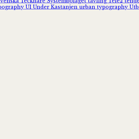
Svenska Tecknare
Systembolaget
tävling
Tele2
tend
pography
UI
Under Kastanjen
urban typography
Utb