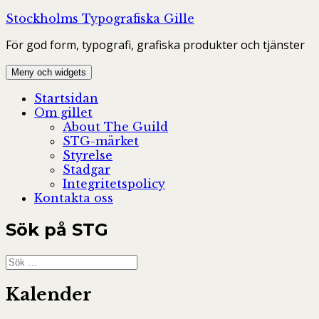
Hoppa
Stockholms Typografiska Gille
till
För god form, typografi, grafiska produkter och tjänster
innehåll
Meny och widgets
Startsidan
Om gillet
About The Guild
STG-märket
Styrelse
Stadgar
Integritetspolicy
Kontakta oss
Sök på STG
Sök
efter:
Kalender