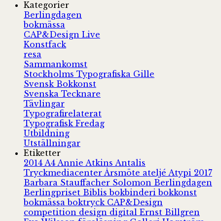
Kategorier
Berlingdagen
bokmässa
CAP&Design Live
Konstfack
resa
Sammankomst
Stockholms Typografiska Gille
Svensk Bokkonst
Svenska Tecknare
Tävlingar
Typografirelaterat
Typografisk Fredag
Utbildning
Utställningar
Etiketter
2014
A4
Annie Atkins
Antalis
Tryckmediacenter
Årsmöte
ateljé
Atypi 2017
Barbara Stauffacher Solomon
Berlingdagen
Berlingpriset
Biblis
bokbinderi
bokkonst
bokmässa
boktryck
CAP&Design
competition
design
digital
Ernst Billgren