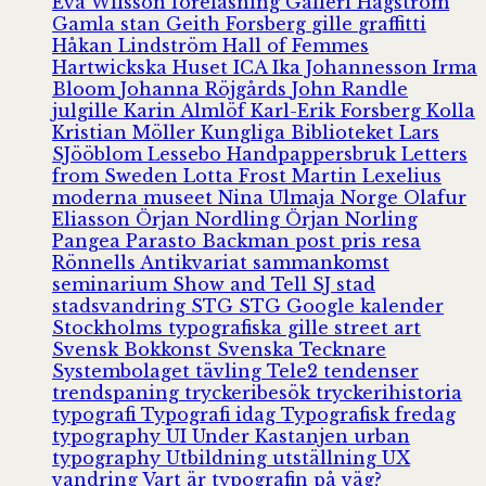
Eva Wilsson
föreläsning
Galleri Hagström
Gamla stan
Geith Forsberg
gille
graffitti
Håkan Lindström
Hall of Femmes
Hartwickska Huset
ICA
Ika Johannesson
Irma
Bloom
Johanna Röjgårds
John Randle
julgille
Karin Almlöf
Karl-Erik Forsberg
Kolla
Kristian Möller
Kungliga Biblioteket
Lars
SJööblom
Lessebo Handpappersbruk
Letters
from Sweden
Lotta Frost
Martin Lexelius
moderna museet
Nina Ulmaja
Norge
Olafur
Eliasson
Örjan Nordling
Örjan Norling
Pangea
Parasto Backman
post
pris
resa
Rönnells Antikvariat
sammankomst
seminarium
Show and Tell
SJ
stad
stadsvandring
STG
STG Google kalender
Stockholms typografiska gille
street art
Svensk Bokkonst
Svenska Tecknare
Systembolaget
tävling
Tele2
tendenser
trendspaning
tryckeribesök
tryckerihistoria
typografi
Typografi idag
Typografisk fredag
typography
UI
Under Kastanjen
urban
typography
Utbildning
utställning
UX
vandring
Vart är typografin på väg?