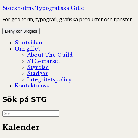
Hoppa
Stockholms Typografiska Gille
till
För god form, typografi, grafiska produkter och tjänster
innehåll
Meny och widgets
Startsidan
Om gillet
About The Guild
STG-märket
Styrelse
Stadgar
Integritetspolicy
Kontakta oss
Sök på STG
Sök
efter:
Kalender