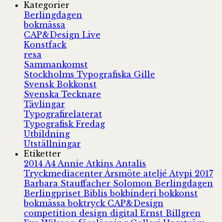
Kategorier
Berlingdagen
bokmässa
CAP&Design Live
Konstfack
resa
Sammankomst
Stockholms Typografiska Gille
Svensk Bokkonst
Svenska Tecknare
Tävlingar
Typografirelaterat
Typografisk Fredag
Utbildning
Utställningar
Etiketter
2014
A4
Annie Atkins
Antalis
Tryckmediacenter
Årsmöte
ateljé
Atypi 2017
Barbara Stauffacher Solomon
Berlingdagen
Berlingpriset
Biblis
bokbinderi
bokkonst
bokmässa
boktryck
CAP&Design
competition
design
digital
Ernst Billgren