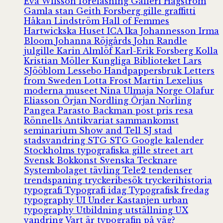
Eva Wilsson
föreläsning
Galleri Hagström
Gamla stan
Geith Forsberg
gille
graffitti
Håkan Lindström
Hall of Femmes
Hartwickska Huset
ICA
Ika Johannesson
Irma
Bloom
Johanna Röjgårds
John Randle
julgille
Karin Almlöf
Karl-Erik Forsberg
Kolla
Kristian Möller
Kungliga Biblioteket
Lars
SJööblom
Lessebo Handpappersbruk
Letters
from Sweden
Lotta Frost
Martin Lexelius
moderna museet
Nina Ulmaja
Norge
Olafur
Eliasson
Örjan Nordling
Örjan Norling
Pangea
Parasto Backman
post
pris
resa
Rönnells Antikvariat
sammankomst
seminarium
Show and Tell
SJ
stad
stadsvandring
STG
STG Google kalender
Stockholms typografiska gille
street art
Svensk Bokkonst
Svenska Tecknare
Systembolaget
tävling
Tele2
tendenser
trendspaning
tryckeribesök
tryckerihistoria
typografi
Typografi idag
Typografisk fredag
typography
UI
Under Kastanjen
urban
typography
Utbildning
utställning
UX
vandring
Vart är typografin på väg?