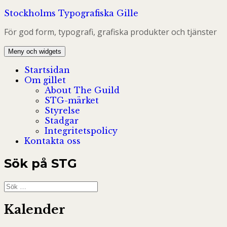
Hoppa
Stockholms Typografiska Gille
till
För god form, typografi, grafiska produkter och tjänster
innehåll
Meny och widgets
Startsidan
Om gillet
About The Guild
STG-märket
Styrelse
Stadgar
Integritetspolicy
Kontakta oss
Sök på STG
Sök
efter:
Kalender