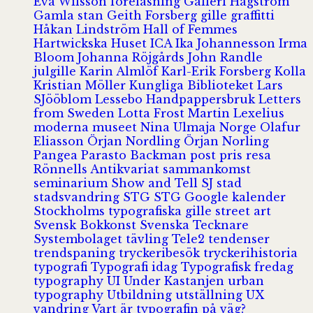
Eva Wilsson
föreläsning
Galleri Hagström
Gamla stan
Geith Forsberg
gille
graffitti
Håkan Lindström
Hall of Femmes
Hartwickska Huset
ICA
Ika Johannesson
Irma
Bloom
Johanna Röjgårds
John Randle
julgille
Karin Almlöf
Karl-Erik Forsberg
Kolla
Kristian Möller
Kungliga Biblioteket
Lars
SJööblom
Lessebo Handpappersbruk
Letters
from Sweden
Lotta Frost
Martin Lexelius
moderna museet
Nina Ulmaja
Norge
Olafur
Eliasson
Örjan Nordling
Örjan Norling
Pangea
Parasto Backman
post
pris
resa
Rönnells Antikvariat
sammankomst
seminarium
Show and Tell
SJ
stad
stadsvandring
STG
STG Google kalender
Stockholms typografiska gille
street art
Svensk Bokkonst
Svenska Tecknare
Systembolaget
tävling
Tele2
tendenser
trendspaning
tryckeribesök
tryckerihistoria
typografi
Typografi idag
Typografisk fredag
typography
UI
Under Kastanjen
urban
typography
Utbildning
utställning
UX
vandring
Vart är typografin på väg?