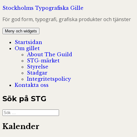
Hoppa
Stockholms Typografiska Gille
till
För god form, typografi, grafiska produkter och tjänster
innehåll
Meny och widgets
Startsidan
Om gillet
About The Guild
STG-märket
Styrelse
Stadgar
Integritetspolicy
Kontakta oss
Sök på STG
Sök
efter:
Kalender