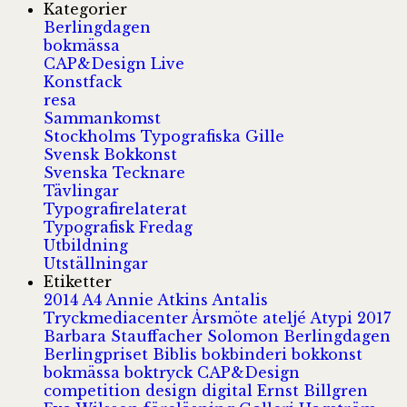
Kategorier
Berlingdagen
bokmässa
CAP&Design Live
Konstfack
resa
Sammankomst
Stockholms Typografiska Gille
Svensk Bokkonst
Svenska Tecknare
Tävlingar
Typografirelaterat
Typografisk Fredag
Utbildning
Utställningar
Etiketter
2014
A4
Annie Atkins
Antalis
Tryckmediacenter
Årsmöte
ateljé
Atypi 2017
Barbara Stauffacher Solomon
Berlingdagen
Berlingpriset
Biblis
bokbinderi
bokkonst
bokmässa
boktryck
CAP&Design
competition
design
digital
Ernst Billgren