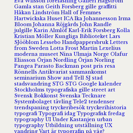
Eva Wilsson
föreläsning
Galleri Hagström
Gamla stan
Geith Forsberg
gille
graffitti
Håkan Lindström
Hall of Femmes
Hartwickska Huset
ICA
Ika Johannesson
Irma
Bloom
Johanna Röjgårds
John Randle
julgille
Karin Almlöf
Karl-Erik Forsberg
Kolla
Kristian Möller
Kungliga Biblioteket
Lars
SJööblom
Lessebo Handpappersbruk
Letters
from Sweden
Lotta Frost
Martin Lexelius
moderna museet
Nina Ulmaja
Norge
Olafur
Eliasson
Örjan Nordling
Örjan Norling
Pangea
Parasto Backman
post
pris
resa
Rönnells Antikvariat
sammankomst
seminarium
Show and Tell
SJ
stad
stadsvandring
STG
STG Google kalender
Stockholms typografiska gille
street art
Svensk Bokkonst
Svenska Tecknare
Systembolaget
tävling
Tele2
tendenser
trendspaning
tryckeribesök
tryckerihistoria
typografi
Typografi idag
Typografisk fredag
typography
UI
Under Kastanjen
urban
typography
Utbildning
utställning
UX
vandring
Vart är typografin på väg?