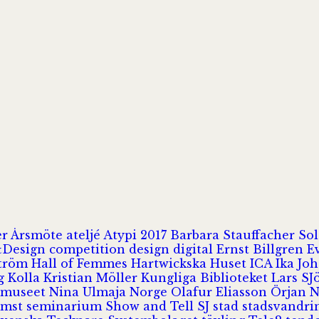
er
Årsmöte
ateljé
Atypi 2017
Barbara Stauffacher S
Design
competition
design
digital
Ernst Billgren
E
ström
Hall of Femmes
Hartwickska Huset
ICA
Ika Jo
rg
Kolla
Kristian Möller
Kungliga Biblioteket
Lars S
 museet
Nina Ulmaja
Norge
Olafur Eliasson
Örjan 
omst
seminarium
Show and Tell
SJ
stad
stadsvandr