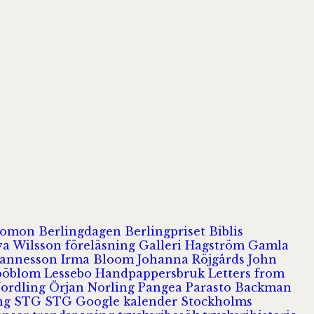
olomon
Berlingdagen
Berlingpriset
Biblis
va Wilsson
föreläsning
Galleri Hagström
Gamla
hannesson
Irma Bloom
Johanna Röjgårds
John
Jööblom
Lessebo Handpappersbruk
Letters from
Nordling
Örjan Norling
Pangea
Parasto Backman
ing
STG
STG Google kalender
Stockholms