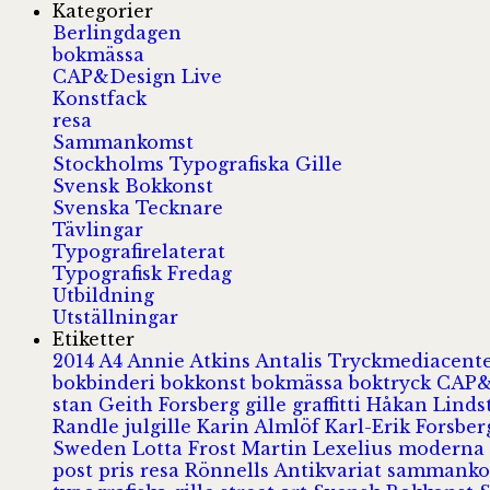
Kategorier
Berlingdagen
bokmässa
CAP&Design Live
Konstfack
resa
Sammankomst
Stockholms Typografiska Gille
Svensk Bokkonst
Svenska Tecknare
Tävlingar
Typografirelaterat
Typografisk Fredag
Utbildning
Utställningar
Etiketter
2014
A4
Annie Atkins
Antalis Tryckmediacent
bokbinderi
bokkonst
bokmässa
boktryck
CAP&
stan
Geith Forsberg
gille
graffitti
Håkan Lind
Randle
julgille
Karin Almlöf
Karl-Erik Forsbe
Sweden
Lotta Frost
Martin Lexelius
moderna
post
pris
resa
Rönnells Antikvariat
sammank