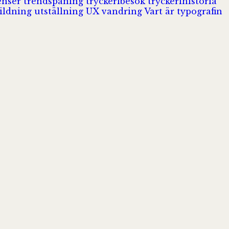
enser
trendspaning
tryckeribesök
tryckerihistoria
ildning
utställning
UX
vandring
Vart är typografin