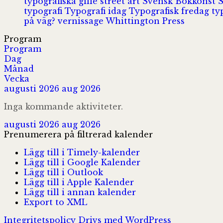
typografiska gille
street art
Svensk Bokkonst
typografi
Typografi idag
Typografisk fredag
ty
på väg?
vernissage
Whittington Press
Program
Program
Dag
Månad
Vecka
augusti 2026
aug 2026
Inga kommande aktiviteter.
augusti 2026
aug 2026
Prenumerera på filtrerad kalender
Lägg till i Timely-kalender
Lägg till i Google Kalender
Lägg till i Outlook
Lägg till i Apple Kalender
Lägg till i annan kalender
Export to XML
Integritetspolicy
Drivs med WordPress