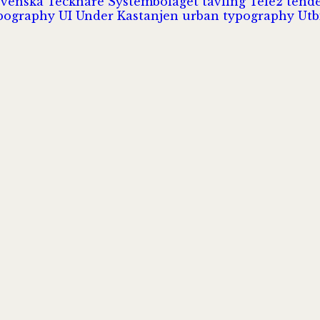
Svenska Tecknare
Systembolaget
tävling
Tele2
tend
pography
UI
Under Kastanjen
urban typography
Utb