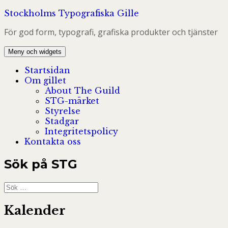
Hoppa
Stockholms Typografiska Gille
till
För god form, typografi, grafiska produkter och tjänster
innehåll
Meny och widgets
Startsidan
Om gillet
About The Guild
STG-märket
Styrelse
Stadgar
Integritetspolicy
Kontakta oss
Sök på STG
Sök
efter:
Kalender