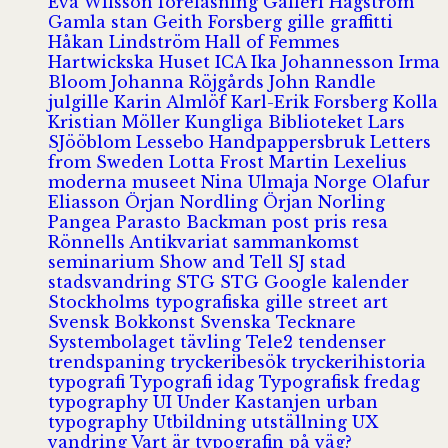
Eva Wilsson
föreläsning
Galleri Hagström
Gamla stan
Geith Forsberg
gille
graffitti
Håkan Lindström
Hall of Femmes
Hartwickska Huset
ICA
Ika Johannesson
Irma
Bloom
Johanna Röjgårds
John Randle
julgille
Karin Almlöf
Karl-Erik Forsberg
Kolla
Kristian Möller
Kungliga Biblioteket
Lars
SJööblom
Lessebo Handpappersbruk
Letters
from Sweden
Lotta Frost
Martin Lexelius
moderna museet
Nina Ulmaja
Norge
Olafur
Eliasson
Örjan Nordling
Örjan Norling
Pangea
Parasto Backman
post
pris
resa
Rönnells Antikvariat
sammankomst
seminarium
Show and Tell
SJ
stad
stadsvandring
STG
STG Google kalender
Stockholms typografiska gille
street art
Svensk Bokkonst
Svenska Tecknare
Systembolaget
tävling
Tele2
tendenser
trendspaning
tryckeribesök
tryckerihistoria
typografi
Typografi idag
Typografisk fredag
typography
UI
Under Kastanjen
urban
typography
Utbildning
utställning
UX
vandring
Vart är typografin på väg?