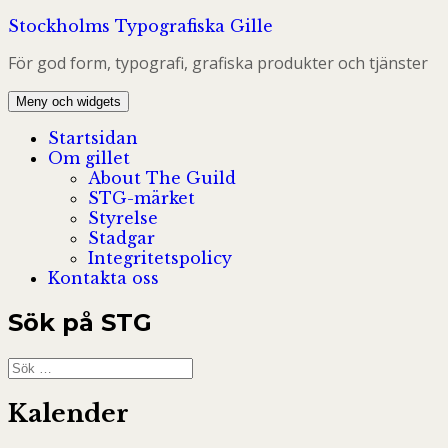
Hoppa
Stockholms Typografiska Gille
till
För god form, typografi, grafiska produkter och tjänster
innehåll
Meny och widgets
Startsidan
Om gillet
About The Guild
STG-märket
Styrelse
Stadgar
Integritetspolicy
Kontakta oss
Sök på STG
Sök
efter:
Kalender