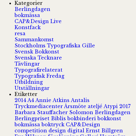
Kategorier
Berlingdagen
bokmässa
CAP&Design Live
Konstfack
resa
Sammankomst
Stockholms Typografiska Gille
Svensk Bokkonst
Svenska Tecknare
Tävlingar
Typografirelaterat
Typografisk Fredag
Utbildning
Utställningar
Etiketter
2014
A4
Annie Atkins
Antalis
Tryckmediacenter
Årsmöte
ateljé
Atypi 2017
Barbara Stauffacher Solomon
Berlingdagen
Berlingpriset
Biblis
bokbinderi
bokkonst
bokmässa
boktryck
CAP&Design
competition
design
digital
Ernst Billgren