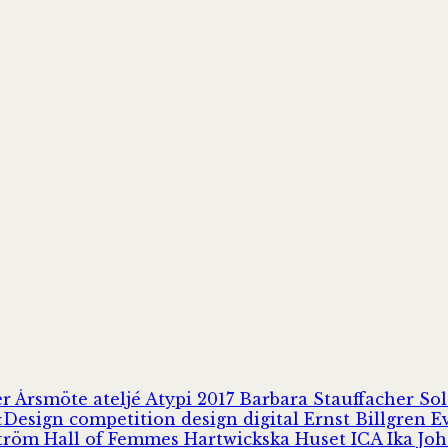
er
Årsmöte
ateljé
Atypi 2017
Barbara Stauffacher S
Design
competition
design
digital
Ernst Billgren
E
ström
Hall of Femmes
Hartwickska Huset
ICA
Ika Jo