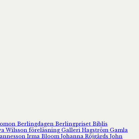
olomon
Berlingdagen
Berlingpriset
Biblis
va Wilsson
föreläsning
Galleri Hagström
Gamla
hannesson
Irma Bloom
Johanna Röjgårds
John