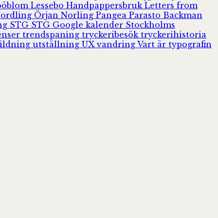
Jööblom
Lessebo Handpappersbruk
Letters from
Nordling
Örjan Norling
Pangea
Parasto Backman
ing
STG
STG Google kalender
Stockholms
enser
trendspaning
tryckeribesök
tryckerihistoria
ildning
utställning
UX
vandring
Vart är typografin