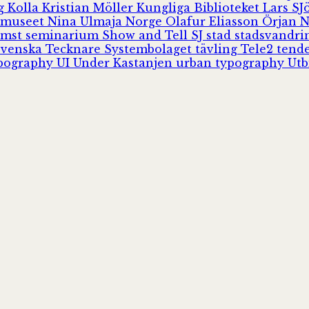
rg
Kolla
Kristian Möller
Kungliga Biblioteket
Lars S
 museet
Nina Ulmaja
Norge
Olafur Eliasson
Örjan 
omst
seminarium
Show and Tell
SJ
stad
stadsvandr
Svenska Tecknare
Systembolaget
tävling
Tele2
tend
pography
UI
Under Kastanjen
urban typography
Utb