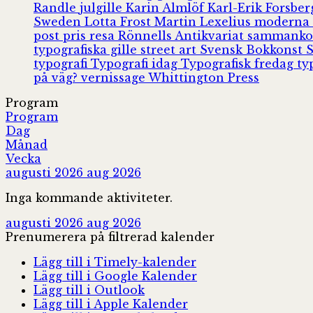
Randle
julgille
Karin Almlöf
Karl-Erik Forsbe
Sweden
Lotta Frost
Martin Lexelius
moderna
post
pris
resa
Rönnells Antikvariat
sammank
typografiska gille
street art
Svensk Bokkonst
typografi
Typografi idag
Typografisk fredag
ty
på väg?
vernissage
Whittington Press
Program
Program
Dag
Månad
Vecka
augusti 2026
aug 2026
Inga kommande aktiviteter.
augusti 2026
aug 2026
Prenumerera på filtrerad kalender
Lägg till i Timely-kalender
Lägg till i Google Kalender
Lägg till i Outlook
Lägg till i Apple Kalender