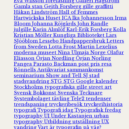
Eva Wilsson
föreläsning
Galleri Hagström
Gamla stan
Geith Forsberg
gille
graffitti
Håkan Lindström
Hall of Femmes
Hartwickska Huset
ICA
Ika Johannesson
Irma
Bloom
Johanna Röjgårds
John Randle
julgille
Karin Almlöf
Karl-Erik Forsberg
Kolla
Kristian Möller
Kungliga Biblioteket
Lars
SJööblom
Lessebo Handpappersbruk
Letters
from Sweden
Lotta Frost
Martin Lexelius
moderna museet
Nina Ulmaja
Norge
Olafur
Eliasson
Örjan Nordling
Örjan Norling
Pangea
Parasto Backman
post
pris
resa
Rönnells Antikvariat
sammankomst
seminarium
Show and Tell
SJ
stad
stadsvandring
STG
STG Google kalender
Stockholms typografiska gille
street art
Svensk Bokkonst
Svenska Tecknare
Systembolaget
tävling
Tele2
tendenser
trendspaning
tryckeribesök
tryckerihistoria
typografi
Typografi idag
Typografisk fredag
typography
UI
Under Kastanjen
urban
typography
Utbildning
utställning
UX
vandring
Vart är typografin på väg?