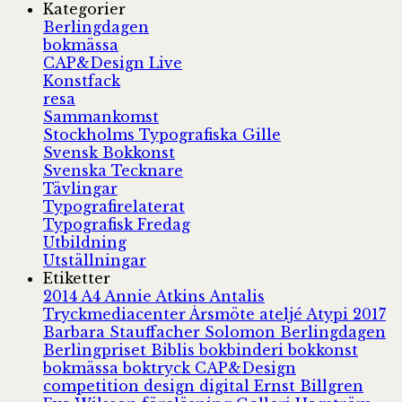
Kategorier
Berlingdagen
bokmässa
CAP&Design Live
Konstfack
resa
Sammankomst
Stockholms Typografiska Gille
Svensk Bokkonst
Svenska Tecknare
Tävlingar
Typografirelaterat
Typografisk Fredag
Utbildning
Utställningar
Etiketter
2014
A4
Annie Atkins
Antalis
Tryckmediacenter
Årsmöte
ateljé
Atypi 2017
Barbara Stauffacher Solomon
Berlingdagen
Berlingpriset
Biblis
bokbinderi
bokkonst
bokmässa
boktryck
CAP&Design
competition
design
digital
Ernst Billgren