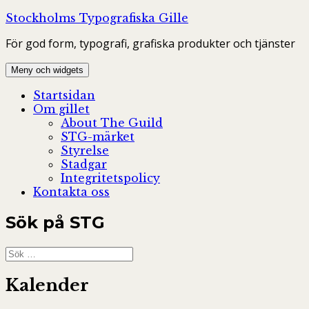
Hoppa
Stockholms Typografiska Gille
till
För god form, typografi, grafiska produkter och tjänster
innehåll
Meny och widgets
Startsidan
Om gillet
About The Guild
STG-märket
Styrelse
Stadgar
Integritetspolicy
Kontakta oss
Sök på STG
Sök
efter:
Kalender