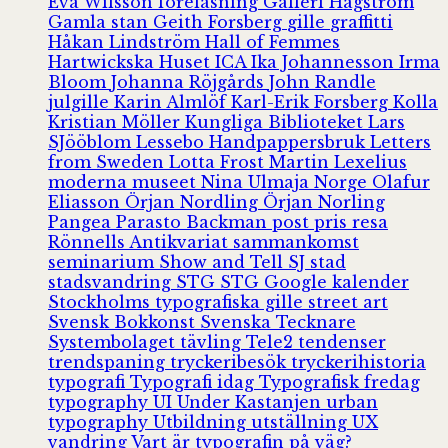
Eva Wilsson
föreläsning
Galleri Hagström
Gamla stan
Geith Forsberg
gille
graffitti
Håkan Lindström
Hall of Femmes
Hartwickska Huset
ICA
Ika Johannesson
Irma
Bloom
Johanna Röjgårds
John Randle
julgille
Karin Almlöf
Karl-Erik Forsberg
Kolla
Kristian Möller
Kungliga Biblioteket
Lars
SJööblom
Lessebo Handpappersbruk
Letters
from Sweden
Lotta Frost
Martin Lexelius
moderna museet
Nina Ulmaja
Norge
Olafur
Eliasson
Örjan Nordling
Örjan Norling
Pangea
Parasto Backman
post
pris
resa
Rönnells Antikvariat
sammankomst
seminarium
Show and Tell
SJ
stad
stadsvandring
STG
STG Google kalender
Stockholms typografiska gille
street art
Svensk Bokkonst
Svenska Tecknare
Systembolaget
tävling
Tele2
tendenser
trendspaning
tryckeribesök
tryckerihistoria
typografi
Typografi idag
Typografisk fredag
typography
UI
Under Kastanjen
urban
typography
Utbildning
utställning
UX
vandring
Vart är typografin på väg?