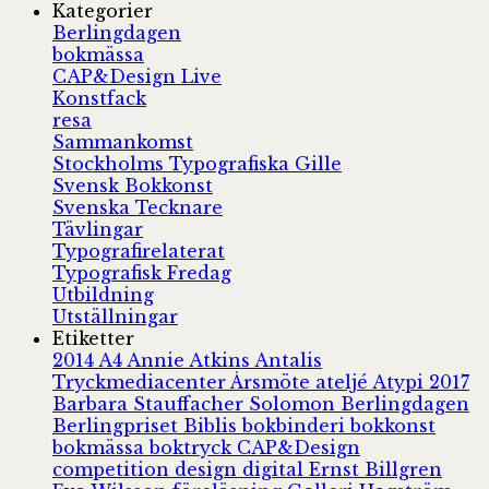
Kategorier
Berlingdagen
bokmässa
CAP&Design Live
Konstfack
resa
Sammankomst
Stockholms Typografiska Gille
Svensk Bokkonst
Svenska Tecknare
Tävlingar
Typografirelaterat
Typografisk Fredag
Utbildning
Utställningar
Etiketter
2014
A4
Annie Atkins
Antalis
Tryckmediacenter
Årsmöte
ateljé
Atypi 2017
Barbara Stauffacher Solomon
Berlingdagen
Berlingpriset
Biblis
bokbinderi
bokkonst
bokmässa
boktryck
CAP&Design
competition
design
digital
Ernst Billgren