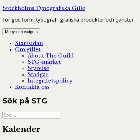
Hoppa
Stockholms Typografiska Gille
till
För god form, typografi, grafiska produkter och tjänster
innehåll
Meny och widgets
Startsidan
Om gillet
About The Guild
STG-märket
Styrelse
Stadgar
Integritetspolicy
Kontakta oss
Sök på STG
Sök
efter:
Kalender