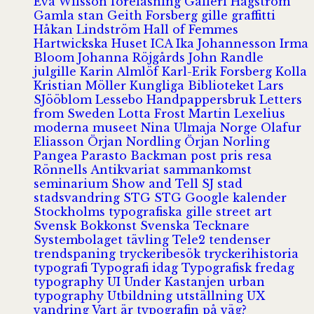
Eva Wilsson
föreläsning
Galleri Hagström
Gamla stan
Geith Forsberg
gille
graffitti
Håkan Lindström
Hall of Femmes
Hartwickska Huset
ICA
Ika Johannesson
Irma
Bloom
Johanna Röjgårds
John Randle
julgille
Karin Almlöf
Karl-Erik Forsberg
Kolla
Kristian Möller
Kungliga Biblioteket
Lars
SJööblom
Lessebo Handpappersbruk
Letters
from Sweden
Lotta Frost
Martin Lexelius
moderna museet
Nina Ulmaja
Norge
Olafur
Eliasson
Örjan Nordling
Örjan Norling
Pangea
Parasto Backman
post
pris
resa
Rönnells Antikvariat
sammankomst
seminarium
Show and Tell
SJ
stad
stadsvandring
STG
STG Google kalender
Stockholms typografiska gille
street art
Svensk Bokkonst
Svenska Tecknare
Systembolaget
tävling
Tele2
tendenser
trendspaning
tryckeribesök
tryckerihistoria
typografi
Typografi idag
Typografisk fredag
typography
UI
Under Kastanjen
urban
typography
Utbildning
utställning
UX
vandring
Vart är typografin på väg?