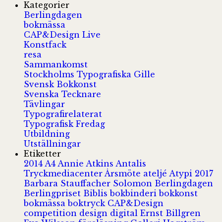
Kategorier
Berlingdagen
bokmässa
CAP&Design Live
Konstfack
resa
Sammankomst
Stockholms Typografiska Gille
Svensk Bokkonst
Svenska Tecknare
Tävlingar
Typografirelaterat
Typografisk Fredag
Utbildning
Utställningar
Etiketter
2014
A4
Annie Atkins
Antalis
Tryckmediacenter
Årsmöte
ateljé
Atypi 2017
Barbara Stauffacher Solomon
Berlingdagen
Berlingpriset
Biblis
bokbinderi
bokkonst
bokmässa
boktryck
CAP&Design
competition
design
digital
Ernst Billgren