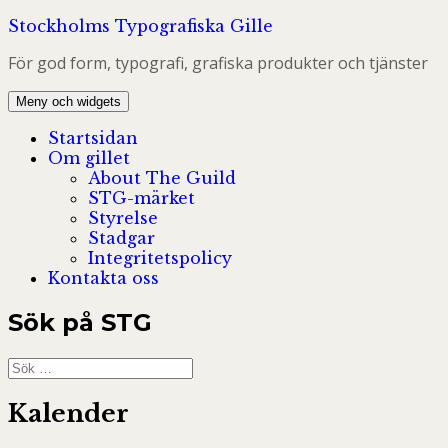
Hoppa
Stockholms Typografiska Gille
till
För god form, typografi, grafiska produkter och tjänster
innehåll
Meny och widgets
Startsidan
Om gillet
About The Guild
STG-märket
Styrelse
Stadgar
Integritetspolicy
Kontakta oss
Sök på STG
Sök
efter:
Kalender