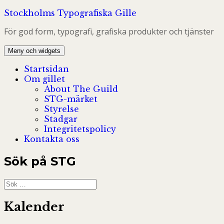
Hoppa
Stockholms Typografiska Gille
till
För god form, typografi, grafiska produkter och tjänster
innehåll
Meny och widgets
Startsidan
Om gillet
About The Guild
STG-märket
Styrelse
Stadgar
Integritetspolicy
Kontakta oss
Sök på STG
Sök
efter:
Kalender