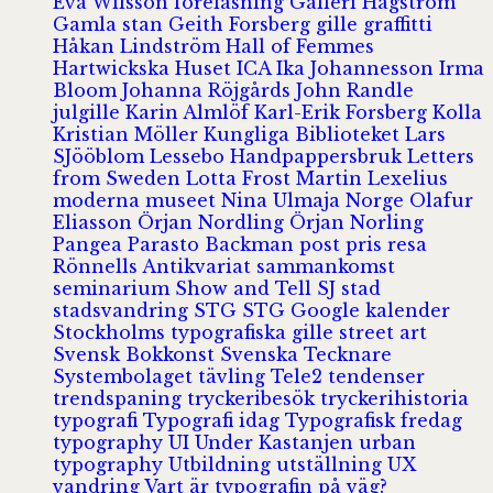
Eva Wilsson
föreläsning
Galleri Hagström
Gamla stan
Geith Forsberg
gille
graffitti
Håkan Lindström
Hall of Femmes
Hartwickska Huset
ICA
Ika Johannesson
Irma
Bloom
Johanna Röjgårds
John Randle
julgille
Karin Almlöf
Karl-Erik Forsberg
Kolla
Kristian Möller
Kungliga Biblioteket
Lars
SJööblom
Lessebo Handpappersbruk
Letters
from Sweden
Lotta Frost
Martin Lexelius
moderna museet
Nina Ulmaja
Norge
Olafur
Eliasson
Örjan Nordling
Örjan Norling
Pangea
Parasto Backman
post
pris
resa
Rönnells Antikvariat
sammankomst
seminarium
Show and Tell
SJ
stad
stadsvandring
STG
STG Google kalender
Stockholms typografiska gille
street art
Svensk Bokkonst
Svenska Tecknare
Systembolaget
tävling
Tele2
tendenser
trendspaning
tryckeribesök
tryckerihistoria
typografi
Typografi idag
Typografisk fredag
typography
UI
Under Kastanjen
urban
typography
Utbildning
utställning
UX
vandring
Vart är typografin på väg?