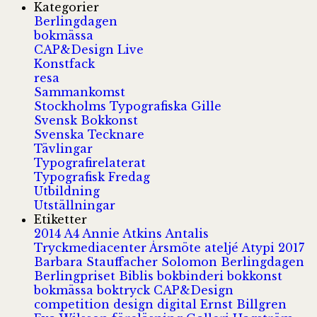
Kategorier
Berlingdagen
bokmässa
CAP&Design Live
Konstfack
resa
Sammankomst
Stockholms Typografiska Gille
Svensk Bokkonst
Svenska Tecknare
Tävlingar
Typografirelaterat
Typografisk Fredag
Utbildning
Utställningar
Etiketter
2014
A4
Annie Atkins
Antalis
Tryckmediacenter
Årsmöte
ateljé
Atypi 2017
Barbara Stauffacher Solomon
Berlingdagen
Berlingpriset
Biblis
bokbinderi
bokkonst
bokmässa
boktryck
CAP&Design
competition
design
digital
Ernst Billgren