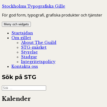
Hoppa
Stockholms Typografiska Gille
till
För god form, typografi, grafiska produkter och tjänster
innehåll
Meny och widgets
Startsidan
Om gillet
About The Guild
STG-märket
Styrelse
Stadgar
Integritetspolicy
Kontakta oss
Sök på STG
Sök
efter:
Kalender