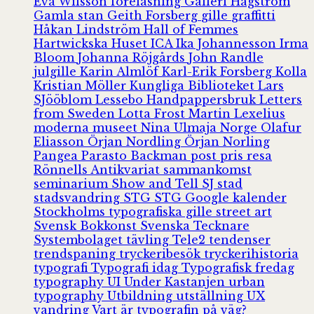
Eva Wilsson
föreläsning
Galleri Hagström
Gamla stan
Geith Forsberg
gille
graffitti
Håkan Lindström
Hall of Femmes
Hartwickska Huset
ICA
Ika Johannesson
Irma
Bloom
Johanna Röjgårds
John Randle
julgille
Karin Almlöf
Karl-Erik Forsberg
Kolla
Kristian Möller
Kungliga Biblioteket
Lars
SJööblom
Lessebo Handpappersbruk
Letters
from Sweden
Lotta Frost
Martin Lexelius
moderna museet
Nina Ulmaja
Norge
Olafur
Eliasson
Örjan Nordling
Örjan Norling
Pangea
Parasto Backman
post
pris
resa
Rönnells Antikvariat
sammankomst
seminarium
Show and Tell
SJ
stad
stadsvandring
STG
STG Google kalender
Stockholms typografiska gille
street art
Svensk Bokkonst
Svenska Tecknare
Systembolaget
tävling
Tele2
tendenser
trendspaning
tryckeribesök
tryckerihistoria
typografi
Typografi idag
Typografisk fredag
typography
UI
Under Kastanjen
urban
typography
Utbildning
utställning
UX
vandring
Vart är typografin på väg?