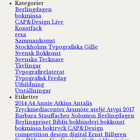
Kategorier
Berlingdagen
bokmässa
CAP&Design Live
Konstfack
resa
Sammankomst
Stockholms Typografiska Gille
Svensk Bokkonst
Svenska Tecknare
Tävlingar
Typografirelaterat
Typografisk Fredag
Utbildning
Utställningar
Etiketter
2014
A4
Annie Atkins
Antalis
Tryckmediacenter
Årsmöte
ateljé
Atypi 2017
Barbara Stauffacher Solomon
Berlingdagen
Berlingpriset
Biblis
bokbinderi
bokkonst
bokmässa
boktryck
CAP&Design
competition
design
digital
Ernst Billgren