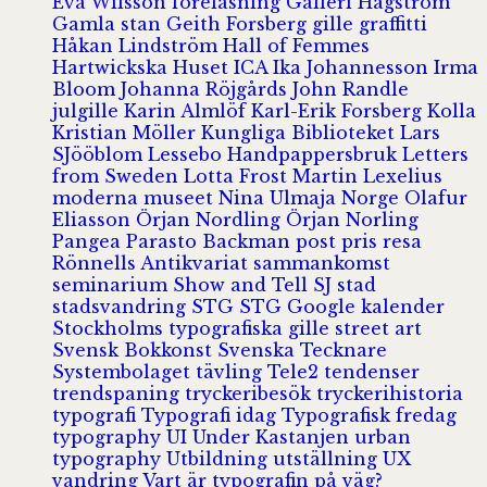
Eva Wilsson
föreläsning
Galleri Hagström
Gamla stan
Geith Forsberg
gille
graffitti
Håkan Lindström
Hall of Femmes
Hartwickska Huset
ICA
Ika Johannesson
Irma
Bloom
Johanna Röjgårds
John Randle
julgille
Karin Almlöf
Karl-Erik Forsberg
Kolla
Kristian Möller
Kungliga Biblioteket
Lars
SJööblom
Lessebo Handpappersbruk
Letters
from Sweden
Lotta Frost
Martin Lexelius
moderna museet
Nina Ulmaja
Norge
Olafur
Eliasson
Örjan Nordling
Örjan Norling
Pangea
Parasto Backman
post
pris
resa
Rönnells Antikvariat
sammankomst
seminarium
Show and Tell
SJ
stad
stadsvandring
STG
STG Google kalender
Stockholms typografiska gille
street art
Svensk Bokkonst
Svenska Tecknare
Systembolaget
tävling
Tele2
tendenser
trendspaning
tryckeribesök
tryckerihistoria
typografi
Typografi idag
Typografisk fredag
typography
UI
Under Kastanjen
urban
typography
Utbildning
utställning
UX
vandring
Vart är typografin på väg?