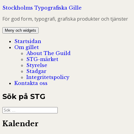
Hoppa
Stockholms Typografiska Gille
till
För god form, typografi, grafiska produkter och tjänster
innehåll
Meny och widgets
Startsidan
Om gillet
About The Guild
STG-märket
Styrelse
Stadgar
Integritetspolicy
Kontakta oss
Sök på STG
Sök
efter:
Kalender