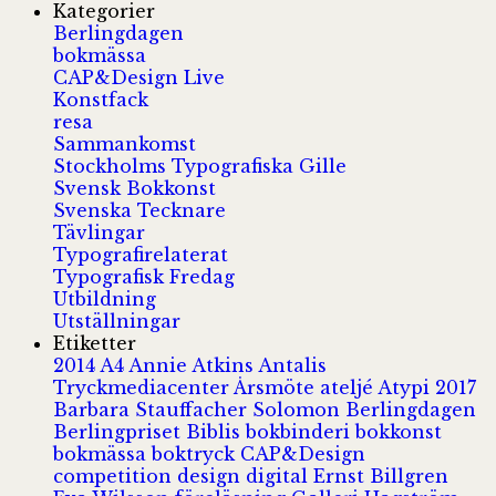
Kategorier
Berlingdagen
bokmässa
CAP&Design Live
Konstfack
resa
Sammankomst
Stockholms Typografiska Gille
Svensk Bokkonst
Svenska Tecknare
Tävlingar
Typografirelaterat
Typografisk Fredag
Utbildning
Utställningar
Etiketter
2014
A4
Annie Atkins
Antalis
Tryckmediacenter
Årsmöte
ateljé
Atypi 2017
Barbara Stauffacher Solomon
Berlingdagen
Berlingpriset
Biblis
bokbinderi
bokkonst
bokmässa
boktryck
CAP&Design
competition
design
digital
Ernst Billgren