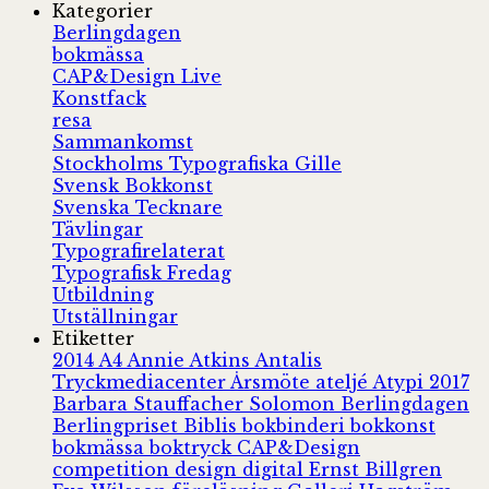
Kategorier
Berlingdagen
bokmässa
CAP&Design Live
Konstfack
resa
Sammankomst
Stockholms Typografiska Gille
Svensk Bokkonst
Svenska Tecknare
Tävlingar
Typografirelaterat
Typografisk Fredag
Utbildning
Utställningar
Etiketter
2014
A4
Annie Atkins
Antalis
Tryckmediacenter
Årsmöte
ateljé
Atypi 2017
Barbara Stauffacher Solomon
Berlingdagen
Berlingpriset
Biblis
bokbinderi
bokkonst
bokmässa
boktryck
CAP&Design
competition
design
digital
Ernst Billgren