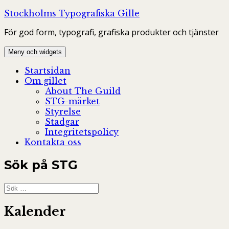
Hoppa
Stockholms Typografiska Gille
till
För god form, typografi, grafiska produkter och tjänster
innehåll
Meny och widgets
Startsidan
Om gillet
About The Guild
STG-märket
Styrelse
Stadgar
Integritetspolicy
Kontakta oss
Sök på STG
Sök
efter:
Kalender