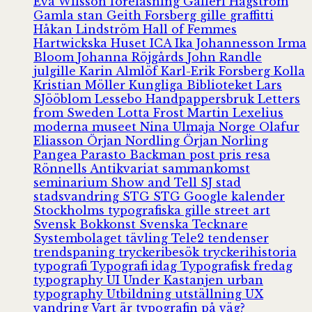
Eva Wilsson
föreläsning
Galleri Hagström
Gamla stan
Geith Forsberg
gille
graffitti
Håkan Lindström
Hall of Femmes
Hartwickska Huset
ICA
Ika Johannesson
Irma
Bloom
Johanna Röjgårds
John Randle
julgille
Karin Almlöf
Karl-Erik Forsberg
Kolla
Kristian Möller
Kungliga Biblioteket
Lars
SJööblom
Lessebo Handpappersbruk
Letters
from Sweden
Lotta Frost
Martin Lexelius
moderna museet
Nina Ulmaja
Norge
Olafur
Eliasson
Örjan Nordling
Örjan Norling
Pangea
Parasto Backman
post
pris
resa
Rönnells Antikvariat
sammankomst
seminarium
Show and Tell
SJ
stad
stadsvandring
STG
STG Google kalender
Stockholms typografiska gille
street art
Svensk Bokkonst
Svenska Tecknare
Systembolaget
tävling
Tele2
tendenser
trendspaning
tryckeribesök
tryckerihistoria
typografi
Typografi idag
Typografisk fredag
typography
UI
Under Kastanjen
urban
typography
Utbildning
utställning
UX
vandring
Vart är typografin på väg?