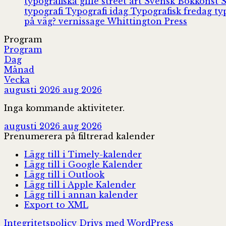
typografiska gille
street art
Svensk Bokkonst
typografi
Typografi idag
Typografisk fredag
ty
på väg?
vernissage
Whittington Press
Program
Program
Dag
Månad
Vecka
augusti 2026
aug 2026
Inga kommande aktiviteter.
augusti 2026
aug 2026
Prenumerera på filtrerad kalender
Lägg till i Timely-kalender
Lägg till i Google Kalender
Lägg till i Outlook
Lägg till i Apple Kalender
Lägg till i annan kalender
Export to XML
Integritetspolicy
Drivs med WordPress