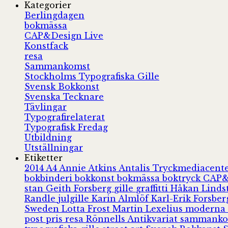
Kategorier
Berlingdagen
bokmässa
CAP&Design Live
Konstfack
resa
Sammankomst
Stockholms Typografiska Gille
Svensk Bokkonst
Svenska Tecknare
Tävlingar
Typografirelaterat
Typografisk Fredag
Utbildning
Utställningar
Etiketter
2014
A4
Annie Atkins
Antalis Tryckmediacent
bokbinderi
bokkonst
bokmässa
boktryck
CAP&
stan
Geith Forsberg
gille
graffitti
Håkan Lind
Randle
julgille
Karin Almlöf
Karl-Erik Forsbe
Sweden
Lotta Frost
Martin Lexelius
moderna
post
pris
resa
Rönnells Antikvariat
sammank