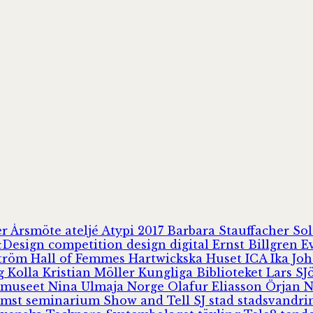
er
Årsmöte
ateljé
Atypi 2017
Barbara Stauffacher S
Design
competition
design
digital
Ernst Billgren
E
ström
Hall of Femmes
Hartwickska Huset
ICA
Ika Jo
rg
Kolla
Kristian Möller
Kungliga Biblioteket
Lars S
 museet
Nina Ulmaja
Norge
Olafur Eliasson
Örjan 
omst
seminarium
Show and Tell
SJ
stad
stadsvandr