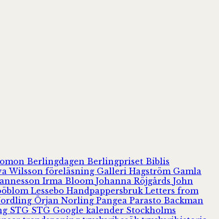
olomon
Berlingdagen
Berlingpriset
Biblis
va Wilsson
föreläsning
Galleri Hagström
Gamla
hannesson
Irma Bloom
Johanna Röjgårds
John
Jööblom
Lessebo Handpappersbruk
Letters from
Nordling
Örjan Norling
Pangea
Parasto Backman
ing
STG
STG Google kalender
Stockholms