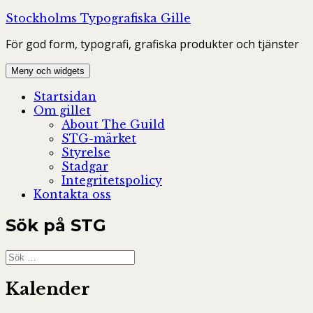
Hoppa
Stockholms Typografiska Gille
till
För god form, typografi, grafiska produkter och tjänster
innehåll
Meny och widgets
Startsidan
Om gillet
About The Guild
STG-märket
Styrelse
Stadgar
Integritetspolicy
Kontakta oss
Sök på STG
Sök
efter:
Kalender