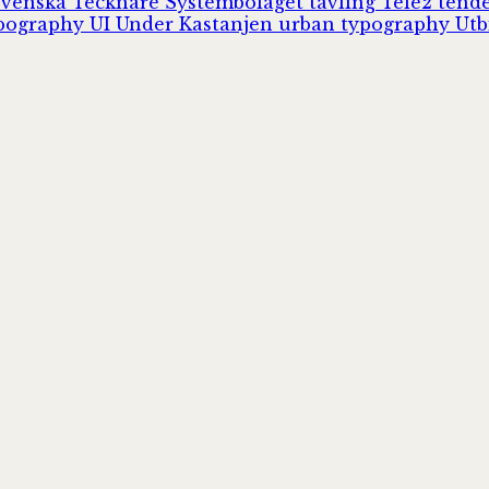
Svenska Tecknare
Systembolaget
tävling
Tele2
tend
pography
UI
Under Kastanjen
urban typography
Utb