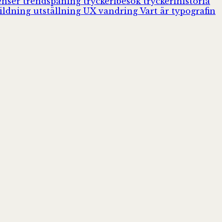
enser
trendspaning
tryckeribesök
tryckerihistoria
ildning
utställning
UX
vandring
Vart är typografin